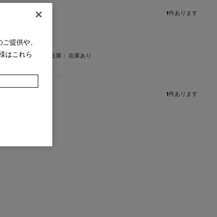
1
件あります
 シングル（ホワイト）
のご提供や、
様はこれら
在庫：
在庫あり
1
件あります