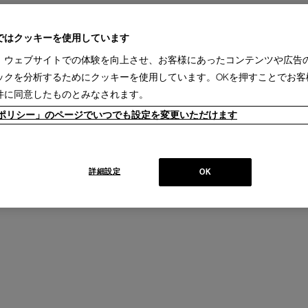
ではクッキーを使用しています
IXC (イクスシー) - ボックスシーツ
、ウェブサイトでの体験を向上させ、お客様にあったコンテンツや広告
S/WH (Ver.2017)
ックを分析するためにクッキーを使用しています。OKを押すことでお客
販売価格：
￥28,600
件に同意したものとみなされます。
ieポリシー」のページでいつでも設定を変更いただけます
詳細設定
OK