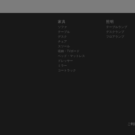
家具
照明
ソファ
テーブルランプ
テーブル
デスクランプ
デスク
フロアランプ
チェア
スツール
収納・TVボード
ベッド・マットレス
ドレッサー
ミラー
コートラック
ご利