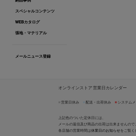
納品事例
スペシャルコンテンツ
WEBカタログ
張地・マテリアル
メールニュース登録
オンラインストア 営業日カレンダー
■
営業日休み
■
配送・出荷休み
■
システムメ
上記色のついた定休日には、
メールの返信及び商品の出荷は出来ませんので
各店舗の営業時間は
休業日のお知らせ
をご覧く