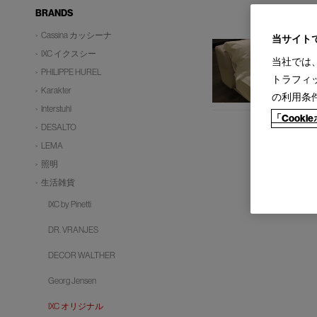
BRANDS
Cassina カッシーナ
当サイト
IXC イクスシー
当社では
PHILIPPE HUREL
トラフィ
Karakter
の利用条
Interstuhl
「Cook
DESALTO
LEMA
照明
生活雑貨
IXC by Pinetti
DR. VRANJES
DECOR WALTHER
Georg Jensen
IXC オリジナル