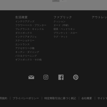
生活雑貨
ファブリック
アウトレ
インテリアグッズ
クッション
フラワーベース・プランター
ヌード（中材）
フレグランス・キャンドル
寝具・ベッドリネン
ダストボックス
ブランケット・スロー
インテリアオブジェ
ラグ・マット
ステーショナリー
エントランス
アクセサリー小物
キッチン・ダイニング
バス＆クリーニング
ギフトボックス・その他
用規約
プライバシーポリシー
特定商取引法に基づく表記
会社概要
サイト