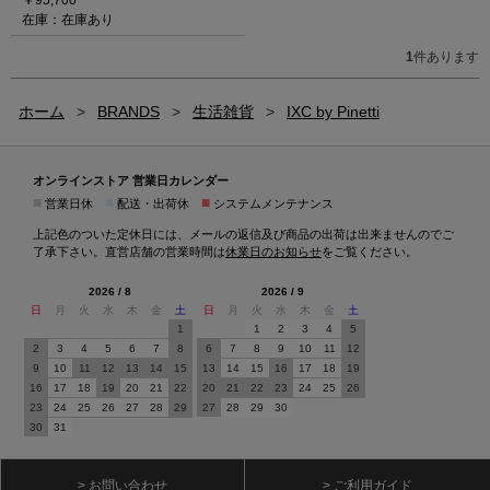
在庫：在庫あり
1
件あります
ホーム
>
BRANDS
>
生活雑貨
>
IXC by Pinetti
オンラインストア 営業日カレンダー
■
■
■
営業日休
配送・出荷休
システムメンテナンス
上記色のついた定休日には、メールの返信及び商品の出荷は出来ませんのでご
了承下さい。直営店舗の営業時間は
休業日のお知らせ
をご覧ください。
2026 / 8
2026 / 9
日
月
火
水
木
金
土
日
月
火
水
木
金
土
1
1
2
3
4
5
2
3
4
5
6
7
8
6
7
8
9
10
11
12
9
10
11
12
13
14
15
13
14
15
16
17
18
19
16
17
18
19
20
21
22
20
21
22
23
24
25
26
23
24
25
26
27
28
29
27
28
29
30
30
31
> お問い合わせ
> ご利用ガイド