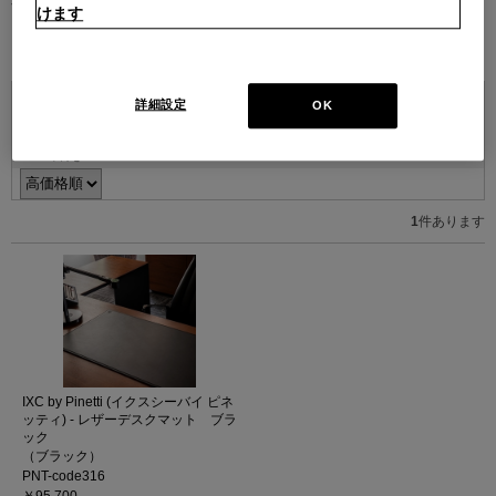
す。
けます
詳細設定
OK
並べ替え：
1
件あります
IXC by Pinetti (イクスシーバイ ピネ
ッティ) - レザーデスクマット ブラ
ック
（ブラック）
PNT-code316
￥95,700