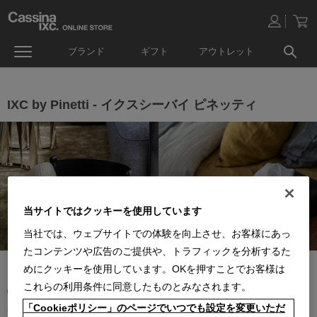
ブランド
ギフト
アウトレット
IXC by Pinetti - イクスシーバイ ピネッティ
当サイトではクッキーを使用しています
当社では、ウェブサイトでの体験を向上させ、お客様にあっ
たコンテンツや広告のご提供や、トラフィックを分析するた
めにクッキーを使用しています。OKを押すことでお客様は
「IXC by Pinetti(イクスシーバイピネッティ）」は、イタリアの革小
これらの利用条件に同意したものとみなされます。
物ブランド Pinetti（ピネッティ）とコラボレーションしたオリジナ
ルアイテムです。「IXC by Pinetti」の刻印の入った革小物が揃いま
「Cookieポリシー」のページでいつでも設定を変更いただ