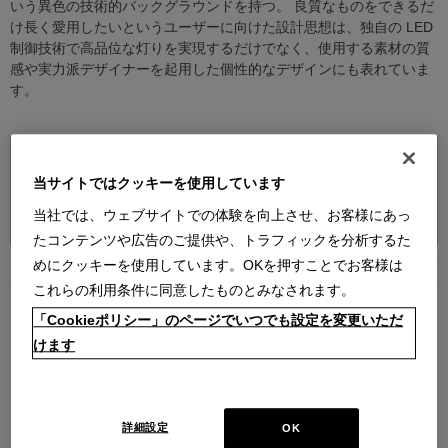
いう異色の技術的バックグラウンドを持つ。 良質なものをできるだ
け長く愛用したいというユーザーに向けた設計思想は、独自の LED
制御技術で高品位な灯りを実現するだけでなく、使用する素材の質
感や実力派デザイナーを起用した個性的なデザインにも表れていま
す。
当サイトではクッキーを使用しています
並べ替え：
当社では、ウェブサイトでの体験を向上させ、お客様にあっ
たコンテンツや広告のご提供や、トラフィックを分析するた
19
件あります
めにクッキーを使用しています。OKを押すことでお客様は
これらの利用条件に同意したものとみなされます。
「Cookieポリシー」のページでいつでも設定を変更いただ
けます
Ambientec (アンビエンテック) - AC
Ambientec (アンビエンテック) -
詳細設定
OK
アダプター（Xtal / hymn / Cachalot
Bottled Matte Silver ボトルド マッ