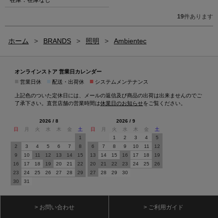
19
件あります
ホーム
>
BRANDS
>
照明
>
Ambientec
オンラインストア 営業日カレンダー
■
■
■
営業日休
配送・出荷休
システムメンテナンス
上記色のついた定休日には、メールの返信及び商品の出荷は出来ませんのでご
了承下さい。直営店舗の営業時間は
休業日のお知らせ
をご覧ください。
2026 / 8
2026 / 9
日
月
火
水
木
金
土
日
月
火
水
木
金
土
1
1
2
3
4
5
2
3
4
5
6
7
8
6
7
8
9
10
11
12
9
10
11
12
13
14
15
13
14
15
16
17
18
19
16
17
18
19
20
21
22
20
21
22
23
24
25
26
23
24
25
26
27
28
29
27
28
29
30
30
31
> お問い合わせ
> ご利用ガイド