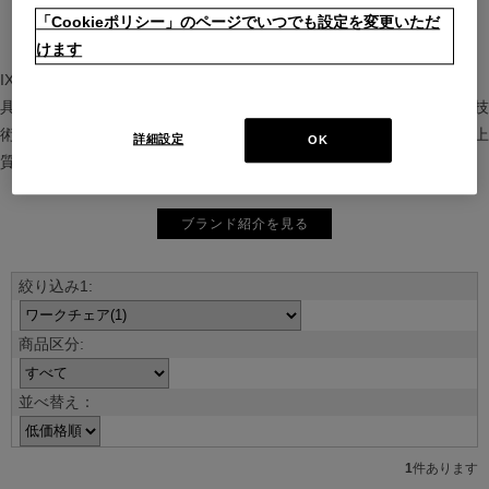
「Cookieポリシー」のページでいつでも設定を変更いただ
けます
IXC（イクスシー）は、”Emotional Minimalism”を掲げるグローバル家
具ブランド。ヨーロッパの家具文化と日本の美意識を融合し、素材や技
術を活かした持続可能で洗練されたインテリアを提案。長く愛される上
詳細設定
OK
質な暮らしを届けます。
ブランド紹介を見る
並べ替え：
1
件あります