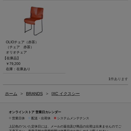
OLIOチェア（赤茶）
（チェア 赤茶）
オリオチェア
【在庫品】
￥79,200
在庫：在庫あり
1
件あります
ホーム
>
BRANDS
>
IXC イクスシー
オンラインストア 営業日カレンダー
■
■
■
営業日休
配送・出荷休
システムメンテナンス
上記色のついた定休日には、メールの返信及び商品の出荷は出来ませんのでご
了承下さい。直営店舗の営業時間は
休業日のお知らせ
をご覧ください。