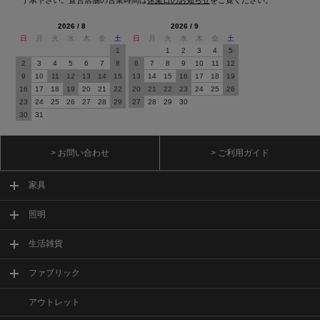
2026 / 8
2026 / 9
日
月
火
水
木
金
土
日
月
火
水
木
金
土
1
1
2
3
4
5
2
3
4
5
6
7
8
6
7
8
9
10
11
12
9
10
11
12
13
14
15
13
14
15
16
17
18
19
16
17
18
19
20
21
22
20
21
22
23
24
25
26
23
24
25
26
27
28
29
27
28
29
30
30
31
> お問い合わせ
> ご利用ガイド
家具
照明
生活雑貨
ファブリック
アウトレット