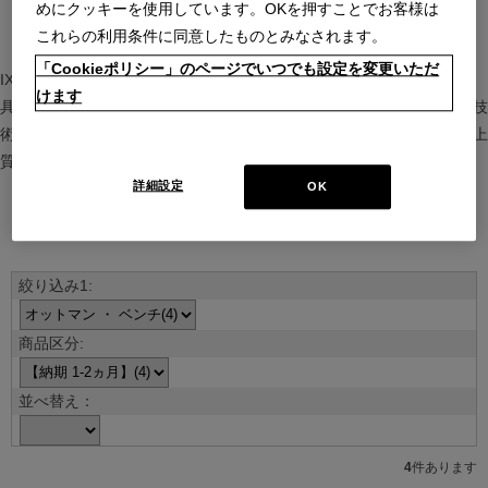
めにクッキーを使用しています。OKを押すことでお客様は
これらの利用条件に同意したものとみなされます。
「Cookieポリシー」のページでいつでも設定を変更いただ
IXC（イクスシー）は、”Emotional Minimalism”を掲げるグローバル家
けます
具ブランド。ヨーロッパの家具文化と日本の美意識を融合し、素材や技
術を活かした持続可能で洗練されたインテリアを提案。長く愛される上
質な暮らしを届けます。
詳細設定
OK
ブランド紹介を見る
並べ替え：
4
件あります