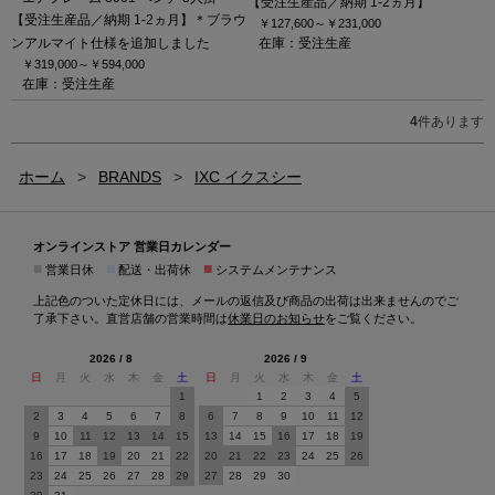
【受注生産品／納期 1-2ヵ月】
【受注生産品／納期 1-2ヵ月】＊ブラウ
￥127,600～
￥231,000
ンアルマイト仕様を追加しました
在庫：受注生産
￥319,000～
￥594,000
在庫：受注生産
4
件あります
ホーム
>
BRANDS
>
IXC イクスシー
オンラインストア 営業日カレンダー
■
■
■
営業日休
配送・出荷休
システムメンテナンス
上記色のついた定休日には、メールの返信及び商品の出荷は出来ませんのでご
了承下さい。直営店舗の営業時間は
休業日のお知らせ
をご覧ください。
2026 / 8
2026 / 9
日
月
火
水
木
金
土
日
月
火
水
木
金
土
1
1
2
3
4
5
2
3
4
5
6
7
8
6
7
8
9
10
11
12
9
10
11
12
13
14
15
13
14
15
16
17
18
19
16
17
18
19
20
21
22
20
21
22
23
24
25
26
23
24
25
26
27
28
29
27
28
29
30