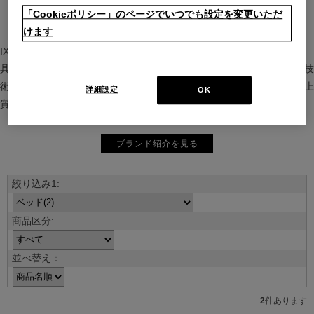
「Cookieポリシー」のページでいつでも設定を変更いただ
けます
IXC（イクスシー）は、”Emotional Minimalism”を掲げるグローバル家
具ブランド。ヨーロッパの家具文化と日本の美意識を融合し、素材や技
術を活かした持続可能で洗練されたインテリアを提案。長く愛される上
詳細設定
OK
質な暮らしを届けます。
ブランド紹介を見る
並べ替え：
2
件あります