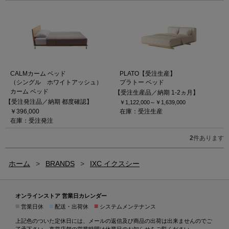
CALMカーム ベッド
PLATO【受注生産】
（シングル ホワイトアッシュ）
プラトー ベッド
カーム ベッド
【受注生産品／納期 1-2ヵ月】
【受注発注品／納期 都度確認】
￥1,122,000～
￥1,639,000
￥396,000
在庫：受注生産
在庫：受注発注
2
件あります
ホーム
>
BRANDS
>
IXC イクスシー
オンラインストア 営業日カレンダー
■
■
■
営業日休
配送・出荷休
システムメンテナンス
上記色のついた定休日には、メールの返信及び商品の出荷は出来ませんのでご
了承下さい。直営店舗の営業時間は
休業日のお知らせ
をご覧ください。