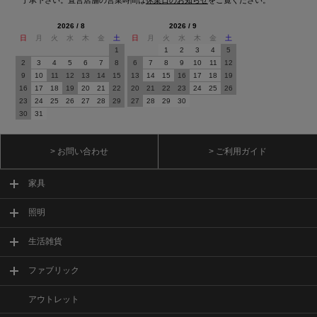
2026 / 8
2026 / 9
日
月
火
水
木
金
土
日
月
火
水
木
金
土
1
1
2
3
4
5
2
3
4
5
6
7
8
6
7
8
9
10
11
12
9
10
11
12
13
14
15
13
14
15
16
17
18
19
16
17
18
19
20
21
22
20
21
22
23
24
25
26
23
24
25
26
27
28
29
27
28
29
30
30
31
> お問い合わせ
> ご利用ガイド
家具
照明
生活雑貨
ファブリック
アウトレット