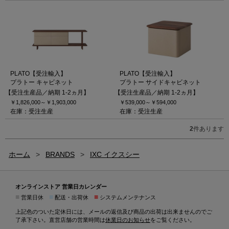
PLATO【受注輸入】
PLATO【受注輸入】
プラトー キャビネット
プラトー サイドキャビネット
【受注生産品／納期 1-2ヵ月】
【受注生産品／納期 1-2ヵ月】
￥1,826,000～
￥1,903,000
￥539,000～
￥594,000
在庫：受注生産
在庫：受注生産
2
件あります
ホーム
>
BRANDS
>
IXC イクスシー
オンラインストア 営業日カレンダー
■
■
■
営業日休
配送・出荷休
システムメンテナンス
上記色のついた定休日には、メールの返信及び商品の出荷は出来ませんのでご
了承下さい。直営店舗の営業時間は
休業日のお知らせ
をご覧ください。