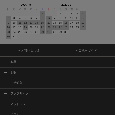
2026 / 8
2026 / 9
日
月
火
水
木
金
土
日
月
火
水
木
金
土
1
1
2
3
4
5
2
3
4
5
6
7
8
6
7
8
9
10
11
12
9
10
11
12
13
14
15
13
14
15
16
17
18
19
16
17
18
19
20
21
22
20
21
22
23
24
25
26
23
24
25
26
27
28
29
27
28
29
30
30
31
> お問い合わせ
> ご利用ガイド
家具
照明
生活雑貨
ファブリック
アウトレット
ブランド