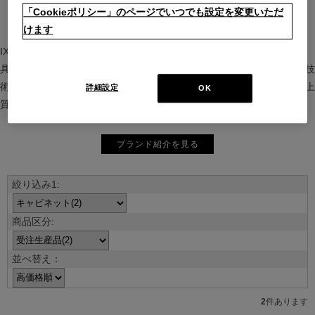
「Cookieポリシー」のページでいつでも設定を変更いただ
けます
IXC（イクスシー）は、”Emotional Minimalism”を掲げるグローバル家
具ブランド。ヨーロッパの家具文化と日本の美意識を融合し、素材や技
術を活かした持続可能で洗練されたインテリアを提案。長く愛される上
詳細設定
OK
質な暮らしを届けます。
ブランド紹介を見る
並べ替え：
2
件あります