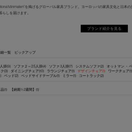
motional Minimalism”を掲げるグローバル家具ブランド。ヨーロッパの家具
暮らしを届けます。
ブランド紹介を見る
詳細一覧
ピックアップ
人掛(9)
ソファ２～2.5人掛(4)
ソファ 3人掛(7)
システムソファ(2)
オットマン ・ ベ
ク(3)
ダイニングチェア(10)
ラウンジチェア(1)
デザインチェア(1)
ワークチェア(1
)
ベッド(2)
ベッドサイドテーブル(1)
ミラー(1)
コートラック(2)
(1)
【納期 1-2週間】(1)