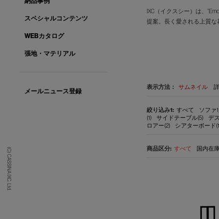
納品事例
IXC（イクスシー）は、”E
スペシャルコンテンツ
提案。長く愛される上質な
WEBカタログ
張地・マテリアル
表示方法：
サムネイル
メールニュース登録
すべて
ソファ1
(1)
サイドテーブル(5)
デス
ロアー(2)
シアターボード(1
すべて
国内在庫品
(C) CASSINA IXC. Ltd.