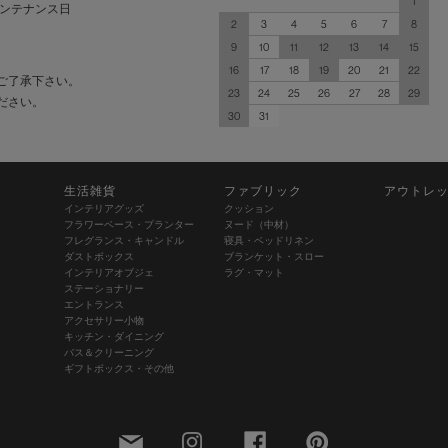
1
ンテナンス日
2
3
4
5
6
7
8
9
10
11
12
13
14
15
16
17
18
19
20
21
22
ご了承下さい。
23
24
25
26
27
28
29
ださい。
30
31
生活雑貨
ファブリック
アウトレ
インテリアグッズ
クッション
フラワーベース・プランター
ヌード（中材）
フレグランス・キャンドル
寝具・ベッドリネン
ダストボックス
ブランケット・スロー
インテリアオブジェ
ラグ・マット
ステーショナリー
エントランス
アクセサリー小物
キッチン・ダイニング
バス＆クリーニング
ギフトボックス・その他