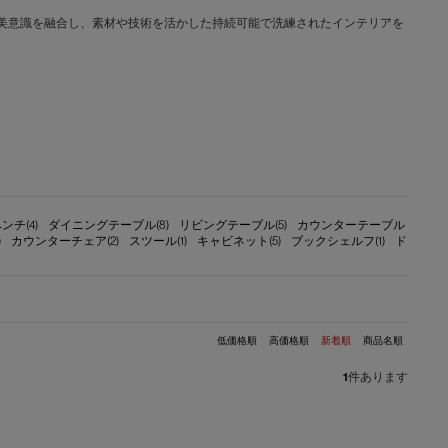
文化と日本の美意識を融合し、素材や技術を活かした持続可能で洗練されたインテリアを
ンチ(4)
ダイニングテーブル(8)
リビングテーブル(5)
カウンターテーブル
)
カウンターチェア(2)
スツール(1)
キャビネット(5)
ブックシェルフ(1)
ド
低価格順
高価格順
新着順
商品名順
1
件あります