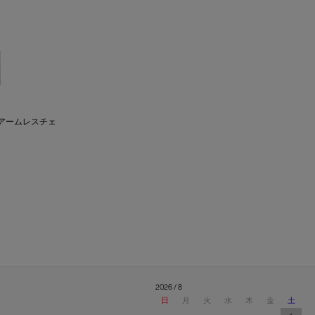
ックアームレスチェ
2026 / 8
日
月
火
水
木
金
土