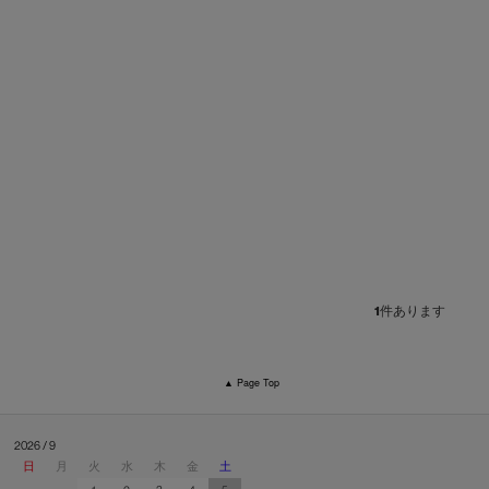
1
件あります
▲ Page Top
2026 / 9
日
月
火
水
木
金
土