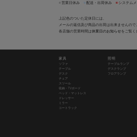
■
営業日休み
■
配送・出荷休み
■
システムメ
上記色のついた定休日には、
メールの返信及び商品の出荷は出来ませんので
各店舗の営業時間は
休業日のお知らせ
をご覧く
家具
照明
ソファ
テーブルランプ
テーブル
デスクランプ
デスク
フロアランプ
チェア
スツール
収納・TVボード
ベッド・マットレス
ドレッサー
ミラー
コートラック