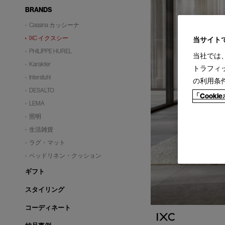
BRANDS
Cassina カッシーナ
IXC イクスシー
当サイト
PHILIPPE HUREL
当社では
Karakter
トラフィ
Interstuhl
の利用条
DESALTO
「Cook
LEMA
照明
生活雑貨
ラグ・マット
ベッドリネン・クッション
ギフト
スタイリング
コーディネート