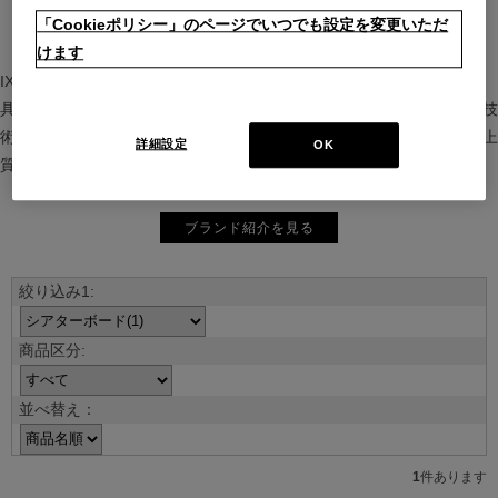
「Cookieポリシー」のページでいつでも設定を変更いただ
けます
IXC（イクスシー）は、”Emotional Minimalism”を掲げるグローバル家
具ブランド。ヨーロッパの家具文化と日本の美意識を融合し、素材や技
術を活かした持続可能で洗練されたインテリアを提案。長く愛される上
詳細設定
OK
質な暮らしを届けます。
ブランド紹介を見る
並べ替え：
1
件あります