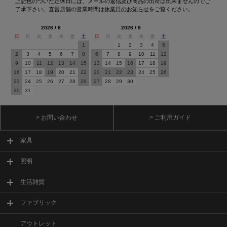
上記色のついた定休日には、メールの返信及び商品の出荷は出来ませんのでご
了承下さい。直営店舗の営業時間は
休業日のお知らせ
をご覧ください。
2026 / 8
2026 / 9
日
月
火
水
木
金
土
日
月
火
水
木
金
土
1
1
2
3
4
5
2
3
4
5
6
7
8
6
7
8
9
10
11
12
9
10
11
12
13
14
15
13
14
15
16
17
18
19
16
17
18
19
20
21
22
20
21
22
23
24
25
26
23
24
25
26
27
28
29
27
28
29
30
30
31
> お問い合わせ
> ご利用ガイド
家具
照明
生活雑貨
ファブリック
アウトレット