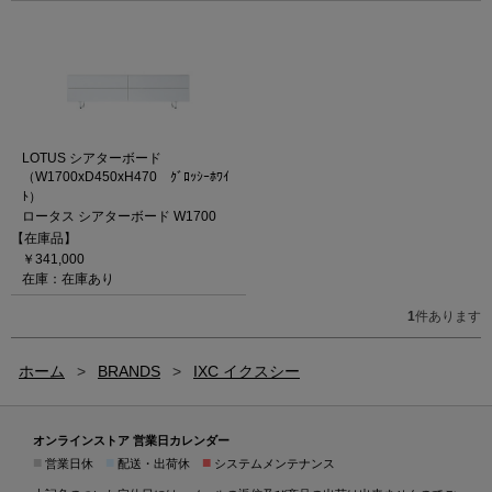
LOTUS シアターボード
（W1700xD450xH470 ｸﾞﾛｯｼｰﾎﾜｲ
ﾄ）
ロータス シアターボード W1700
【在庫品】
￥341,000
在庫：在庫あり
1
件あります
ホーム
>
BRANDS
>
IXC イクスシー
オンラインストア 営業日カレンダー
■
■
■
営業日休
配送・出荷休
システムメンテナンス