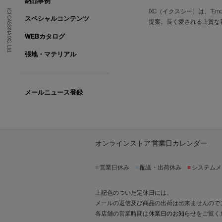
納品事例
IXC（イクスシー）は、”E
(C) CASSINA IXC. Ltd.
スペシャルコンテンツ
提案。長く愛される上質な
WEBカタログ
張地・マテリアル
メールニュース登録
オンラインストア 営業日カレンダー
■
営業日休み
■
配送・出荷休み
■
システムメ
上記色のついた定休日には、
メールの返信及び商品の出荷は出来ませんので
各店舗の営業時間は
休業日のお知らせ
をご覧く