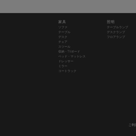
家具
照明
ソファ
テーブルランプ
テーブル
デスクランプ
デスク
フロアランプ
チェア
スツール
収納・TVボード
ベッド・マットレス
ドレッサー
ミラー
コートラック
ご利