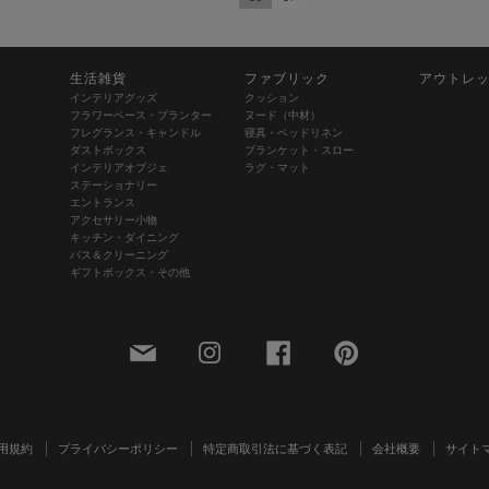
生活雑貨
ファブリック
アウトレ
インテリアグッズ
クッション
フラワーベース・プランター
ヌード（中材）
フレグランス・キャンドル
寝具・ベッドリネン
ダストボックス
ブランケット・スロー
インテリアオブジェ
ラグ・マット
ステーショナリー
エントランス
アクセサリー小物
キッチン・ダイニング
バス＆クリーニング
ギフトボックス・その他
用規約
プライバシーポリシー
特定商取引法に基づく表記
会社概要
サイト