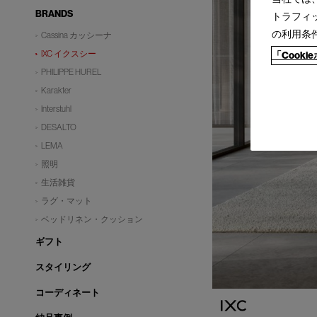
BRANDS
トラフィ
の利用条
Cassina カッシーナ
IXC イクスシー
「Cook
PHILIPPE HUREL
Karakter
Interstuhl
DESALTO
LEMA
照明
生活雑貨
ラグ・マット
ベッドリネン・クッション
ギフト
スタイリング
コーディネート