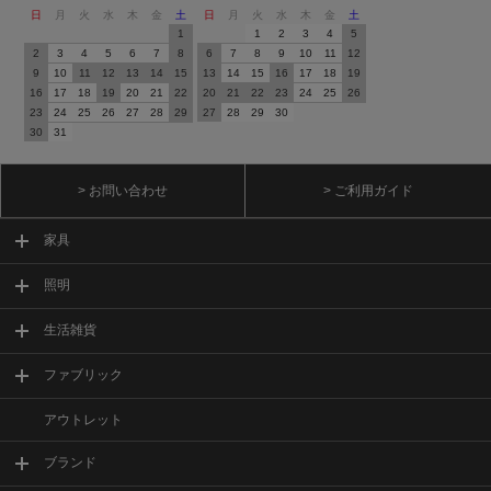
日
月
火
水
木
金
土
日
月
火
水
木
金
土
1
1
2
3
4
5
2
3
4
5
6
7
8
6
7
8
9
10
11
12
9
10
11
12
13
14
15
13
14
15
16
17
18
19
16
17
18
19
20
21
22
20
21
22
23
24
25
26
23
24
25
26
27
28
29
27
28
29
30
30
31
> お問い合わせ
> ご利用ガイド
家具
照明
生活雑貨
ファブリック
アウトレット
ブランド