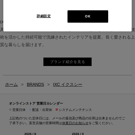
詳細設定
OK
IXC（イクスシー）は、”Emotional Minimalism”を掲げるグローバル家
具ブランド。ヨーロッパの家具文化と日本の美意識を融合し、素材や技
術を活かした持続可能で洗練されたインテリアを提案。長く愛される上
質な暮らしを届けます。
ブランド紹介を見る
ホーム
>
BRANDS
>
IXC イクスシー
オンラインストア 営業日カレンダー
■
■
■
営業日休
配送・出荷休
システムメンテナンス
上記色のついた定休日には、メールの返信及び商品の出荷は出来ませんのでご
了承下さい。直営店舗の営業時間は
休業日のお知らせ
をご覧ください。
2026 / 8
2026 / 9