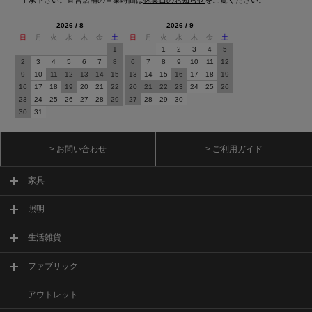
2026 / 8
2026 / 9
日
月
火
水
木
金
土
日
月
火
水
木
金
土
1
1
2
3
4
5
2
3
4
5
6
7
8
6
7
8
9
10
11
12
9
10
11
12
13
14
15
13
14
15
16
17
18
19
16
17
18
19
20
21
22
20
21
22
23
24
25
26
23
24
25
26
27
28
29
27
28
29
30
30
31
> お問い合わせ
> ご利用ガイド
家具
照明
生活雑貨
ファブリック
アウトレット