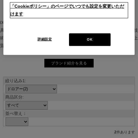
「Cookieポリシー」のページでいつでも設定を変更いただ
けます
IXC（イクスシー）は、”Emotional Minimalism”を掲げるグローバル家
具ブランド。ヨーロッパの家具文化と日本の美意識を融合し、素材や技
術を活かした持続可能で洗練されたインテリアを提案。長く愛される上
詳細設定
OK
質な暮らしを届けます。
ブランド紹介を見る
並べ替え：
2
件あります