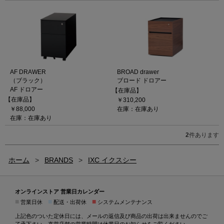
AF DRAWER
BROAD drawer
（ブラック）
ブロード ドロアー
AF ドロアー
【在庫品】
【在庫品】
￥310,200
￥88,000
在庫：在庫あり
在庫：在庫あり
2
件あります
ホーム
>
BRANDS
>
IXC イクスシー
オンラインストア 営業日カレンダー
■
■
■
営業日休
配送・出荷休
システムメンテナンス
上記色のついた定休日には、メールの返信及び商品の出荷は出来ませんのでご
了承下さい。直営店舗の営業時間は
休業日のお知らせ
をご覧ください。