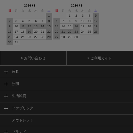
2026 / 8
2026 / 9
日
月
火
水
木
金
土
日
月
火
水
木
金
土
1
1
2
3
4
5
2
3
4
5
6
7
8
6
7
8
9
10
11
12
9
10
11
12
13
14
15
13
14
15
16
17
18
19
16
17
18
19
20
21
22
20
21
22
23
24
25
26
23
24
25
26
27
28
29
27
28
29
30
30
31
> お問い合わせ
> ご利用ガイド
家具
照明
生活雑貨
ファブリック
アウトレット
ブランド