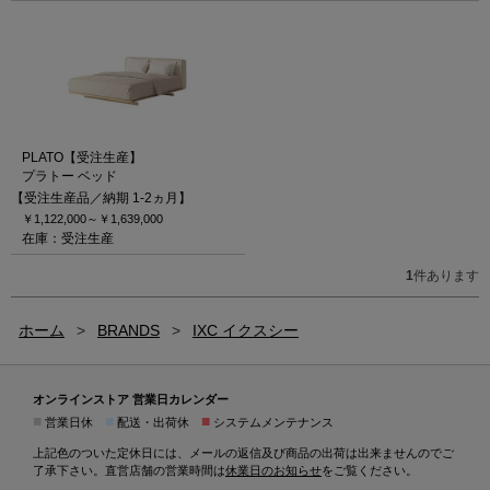
PLATO【受注生産】
プラトー ベッド
【受注生産品／納期 1-2ヵ月】
￥1,122,000～
￥1,639,000
在庫：受注生産
1
件あります
ホーム
>
BRANDS
>
IXC イクスシー
オンラインストア 営業日カレンダー
■
■
■
営業日休
配送・出荷休
システムメンテナンス
上記色のついた定休日には、メールの返信及び商品の出荷は出来ませんのでご
了承下さい。直営店舗の営業時間は
休業日のお知らせ
をご覧ください。