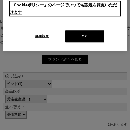
「Cookieポリシー」のページでいつでも設定を変更いただ
けます
IXC（イクスシー）は、”Emotional Minimalism”を掲げるグローバル家
具ブランド。ヨーロッパの家具文化と日本の美意識を融合し、素材や技
術を活かした持続可能で洗練されたインテリアを提案。長く愛される上
詳細設定
OK
質な暮らしを届けます。
ブランド紹介を見る
並べ替え：
1
件あります