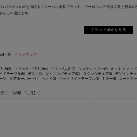
motional Minimalism”を掲げるグローバル家具ブランド。ヨーロッパの家具
暮らしを届けます。
ブランド紹介を見る
詳細一覧
ピックアップ
人掛(9)
ソファ２～2.5人掛(4)
ソファ 3人掛(7)
システムソファ(2)
オットマン ・ ベ
イドテーブル(5)
デスク(3)
ダイニングチェア(10)
ラウンジチェア(1)
デザインチェア
(2)
シアターボード(1)
ベッド(2)
ベッドサイドテーブル(1)
ミラー(1)
コートラック
(1)
【納期 1-2ヵ月】(1)