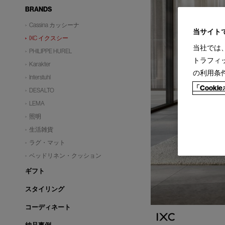
BRANDS
Cassina カッシーナ
当サイト
IXC イクスシー
当社では
PHILIPPE HUREL
トラフィ
Karakter
の利用条
Interstuhl
「Cook
DESALTO
LEMA
照明
生活雑貨
ラグ・マット
ベッドリネン・クッション
ギフト
スタイリング
コーディネート