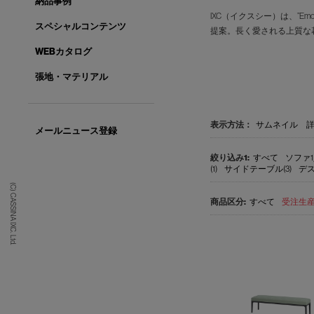
納品事例
IXC（イクスシー）は、”E
スペシャルコンテンツ
提案。長く愛される上質な
WEBカタログ
張地・マテリアル
表示方法：
サムネイル
メールニュース登録
すべて
ソファ1
(1)
サイドテーブル(3)
デス
(C) CASSINA IXC. Ltd.
すべて
受注生産品