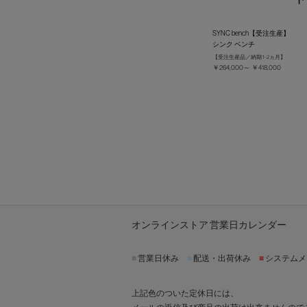
SYNC bench【受注生産】
シンク ベンチ
【受注生産品／納期 1-2ヵ月】
￥264,000～ ￥418,000
オンラインストア 営業日カレンダー
■
営業日休み
■
配送・出荷休み
■
システムメ
上記色のついた定休日には、