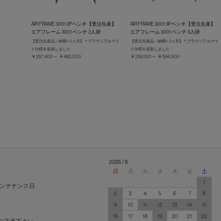
AIR FRAME 3001 2Pベンチ【受注生産】
AIR FRAME 3001 3Pベンチ【受注生産】
エアフレーム 3001 ベンチ 2人掛
エアフレーム 3001 ベンチ 3人掛
【受注生産品／納期 1-2ヵ月】＊ブラウンアルマイ
【受注生産品／納期 1-2ヵ月】＊ブラウンアルマイ
ト仕様を追加しました
ト仕様を追加しました
￥257,400～ ￥462,000
￥319,000～ ￥594,000
2026 / 8
日
月
火
水
木
金
土
1
ンテナンス日
2
3
4
5
6
7
8
9
10
11
12
13
14
15
16
17
18
19
20
21
22