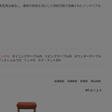
文化と日本の美意識を融合し、素材や技術を活かした持続可能で洗練されたインテリアを
ンチ(4)
ダイニングテーブル(8)
リビングテーブル(5)
カウンターテーブル
ブックシェルフ(1)
ベッド(1)
ラグ・マット(66)
低価格順
高価格順
新着順
商品名順
4
件あります