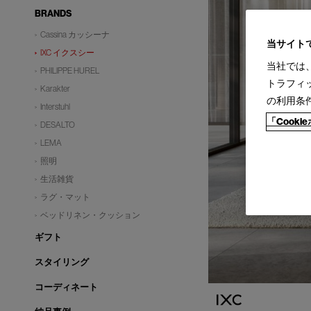
BRANDS
Cassina カッシーナ
当サイト
IXC イクスシー
当社では
PHILIPPE HUREL
トラフィ
Karakter
の利用条
Interstuhl
「Cook
DESALTO
LEMA
照明
生活雑貨
ラグ・マット
ベッドリネン・クッション
ギフト
スタイリング
コーディネート