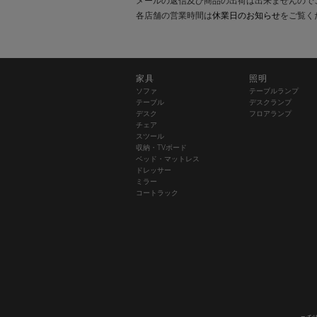
メールの返信及び商品の出荷は出来ませんので
各店舗の営業時間は
休業日のお知らせ
をご覧く
家具
照明
ソファ
テーブルランプ
テーブル
デスクランプ
デスク
フロアランプ
チェア
スツール
収納・TVボード
ベッド・マットレス
ドレッサー
ミラー
コートラック