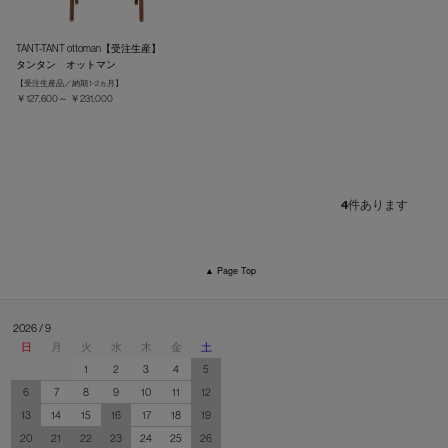
TANT-TANT ottoman【受注生産】
タンタン オットマン
【受注生産品／納期 1-2ヵ月】
￥127,600～ ￥231,000
4
件あります
▲ Page Top
2026 / 9
日
月
火
水
木
金
土
1
2
3
4
5
6
7
8
9
10
11
12
13
14
15
16
17
18
19
20
21
22
23
24
25
26