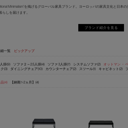
motional Minimalism”を掲げるグローバル家具ブランド。ヨーロッパの家具
暮らしを届けます。
ブランド紹介を見る
詳細一覧
ピックアップ
人掛(9)
ソファ２～2.5人掛(4)
ソファ 3人掛(7)
システムソファ(2)
オットマン ・ ベ
ク(3)
ダイニングチェア(10)
カウンターチェア(2)
スツール(1)
キャビネット(2)
(4)
【納期 1-2ヵ月】(4)