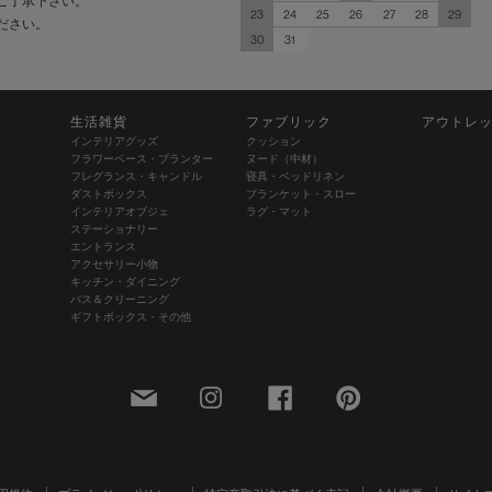
ご了承下さい。
23
24
25
26
27
28
29
ださい。
30
31
生活雑貨
ファブリック
アウトレ
インテリアグッズ
クッション
フラワーベース・プランター
ヌード（中材）
フレグランス・キャンドル
寝具・ベッドリネン
ダストボックス
ブランケット・スロー
インテリアオブジェ
ラグ・マット
ステーショナリー
エントランス
アクセサリー小物
キッチン・ダイニング
バス＆クリーニング
ギフトボックス・その他