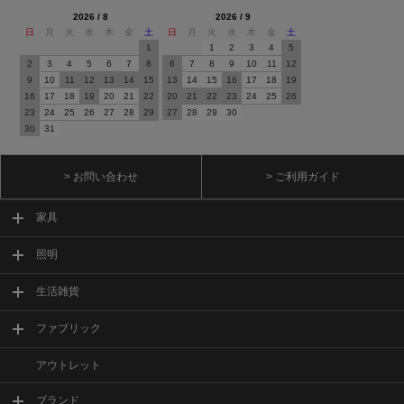
2026 / 8
2026 / 9
日
月
火
水
木
金
土
日
月
火
水
木
金
土
1
1
2
3
4
5
2
3
4
5
6
7
8
6
7
8
9
10
11
12
9
10
11
12
13
14
15
13
14
15
16
17
18
19
16
17
18
19
20
21
22
20
21
22
23
24
25
26
23
24
25
26
27
28
29
27
28
29
30
30
31
> お問い合わせ
> ご利用ガイド
家具
照明
生活雑貨
ファブリック
アウトレット
ブランド