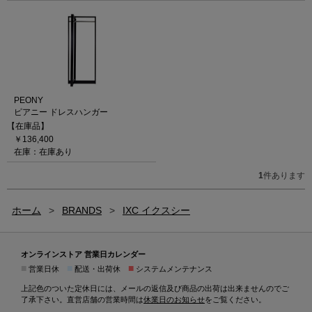
PEONY
ピアニー ドレスハンガー
【在庫品】
￥136,400
在庫：在庫あり
1
件あります
ホーム
>
BRANDS
>
IXC イクスシー
オンラインストア 営業日カレンダー
■
■
■
営業日休
配送・出荷休
システムメンテナンス
上記色のついた定休日には、メールの返信及び商品の出荷は出来ませんのでご
了承下さい。直営店舗の営業時間は
休業日のお知らせ
をご覧ください。