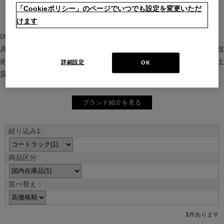
「Cookieポリシー」のページでいつでも設定を変更いただ
けます
IXC（イクスシー）は、”Emotional Minimalism”を掲げるグローバル家
具ブランド。ヨーロッパの家具文化と日本の美意識を融合し、素材や技
術を活かした持続可能で洗練されたインテリアを提案。長く愛される上
詳細設定
OK
質な暮らしを届けます。
ブランド紹介を見る
並べ替え：
1
件あります