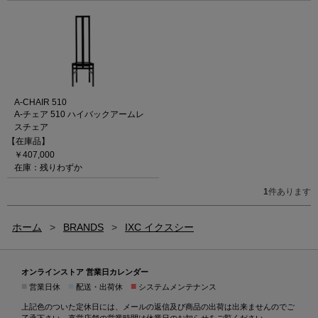
A-CHAIR 510
A-チェア 510 ハイバックアームレ
スチェア
【在庫品】
￥407,000
在庫：残りわずか
1
件あります
ホーム
>
BRANDS
>
IXC イクスシー
オンラインストア 営業日カレンダー
■
■
■
営業日休
配送・出荷休
システムメンテナンス
上記色のついた定休日には、メールの返信及び商品の出荷は出来ませんのでご
了承下さい。直営店舗の営業時間は
休業日のお知らせ
をご覧ください。