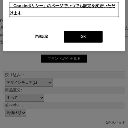
「Cookieポリシー」のページでいつでも設定を変更いただ
けます
IXC（イクスシー）は、”Emotional Minimalism”を掲げるグローバル家
具ブランド。ヨーロッパの家具文化と日本の美意識を融合し、素材や技
術を活かした持続可能で洗練されたインテリアを提案。長く愛される上
詳細設定
OK
質な暮らしを届けます。
ブランド紹介を見る
並べ替え：
1
件あります