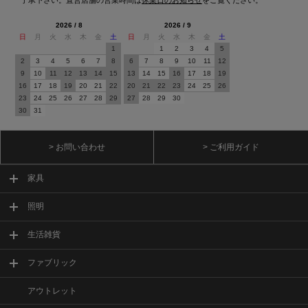
2026 / 8
2026 / 9
日
月
火
水
木
金
土
日
月
火
水
木
金
土
1
1
2
3
4
5
2
3
4
5
6
7
8
6
7
8
9
10
11
12
9
10
11
12
13
14
15
13
14
15
16
17
18
19
16
17
18
19
20
21
22
20
21
22
23
24
25
26
23
24
25
26
27
28
29
27
28
29
30
30
31
> お問い合わせ
> ご利用ガイド
家具
照明
生活雑貨
ファブリック
アウトレット