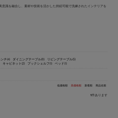
文化と日本の美意識を融合し、素材や技術を活かした持続可能で洗練されたインテリアを
ンチ(4)
ダイニングテーブル(8)
リビングテーブル(5)
キャビネット(2)
ブックシェルフ(1)
ベッド(1)
低価格順
高価格順
新着順
商品名順
1
件あります