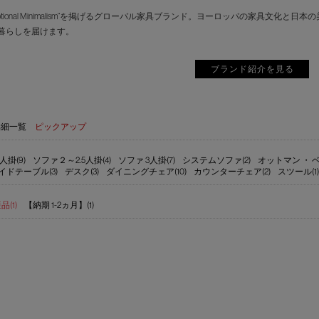
motional Minimalism”を掲げるグローバル家具ブランド。ヨーロッパの家具
暮らしを届けます。
ブランド紹介を見る
詳細一覧
ピックアップ
人掛(9)
ソファ２～2.5人掛(4)
ソファ 3人掛(7)
システムソファ(2)
オットマン ・ ベ
イドテーブル(3)
デスク(3)
ダイニングチェア(10)
カウンターチェア(2)
スツール(1)
(1)
【納期 1-2ヵ月】(1)