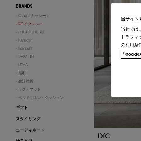
BRANDS
Cassina カッシーナ
当サイト
IXC イクスシー
当社では
PHILIPPE HUREL
トラフィ
Karakter
の利用条
Interstuhl
「Cook
DESALTO
LEMA
照明
生活雑貨
ラグ・マット
ベッドリネン・クッション
ギフト
スタイリング
コーディネート