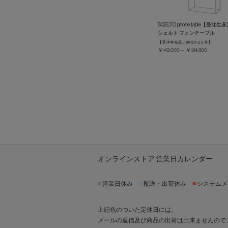
SCELTO phone table【受注生
シェルト フォンテーブル
【受注生産品／納期 1-2ヵ月】
￥143,000～ ￥184,800
オンラインストア 営業日カレンダー
■
営業日休み
■
配送・出荷休み
■
システムメ
上記色のついた定休日には、
メールの返信及び商品の出荷は出来ませんので