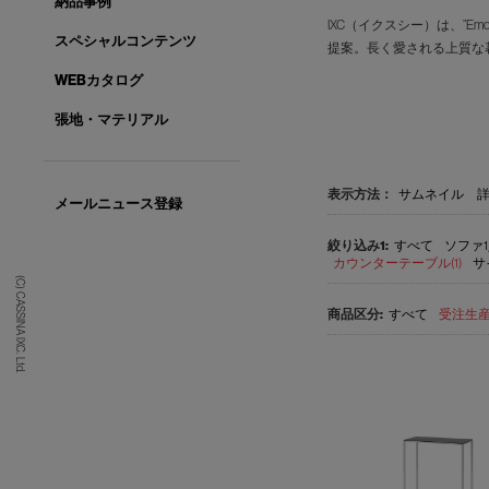
納品事例
IXC（イクスシー）は、”E
スペシャルコンテンツ
提案。長く愛される上質な
WEBカタログ
張地・マテリアル
表示方法：
サムネイル
メールニュース登録
すべて
ソファ1
カウンターテーブル(1)
サ
(C) CASSINA IXC. Ltd.
すべて
受注生産品