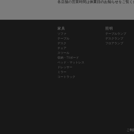
各店舗の営業時間は
休業日のお知らせ
をご覧く
家具
照明
ソファ
テーブルランプ
テーブル
デスクランプ
デスク
フロアランプ
チェア
スツール
収納・TVボード
ベッド・マットレス
ドレッサー
ミラー
コートラック
ご利