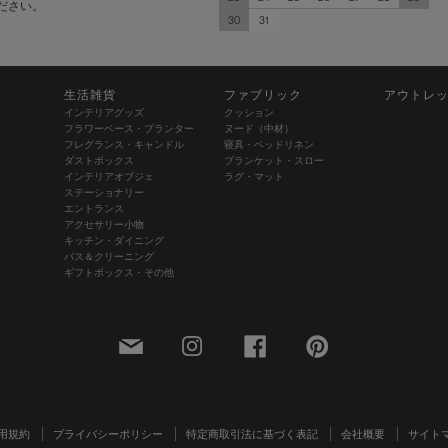
ださい。
30
31
生活雑貨
ファブリック
アウトレ
インテリアグッズ
クッション
フラワーベース・プランター
ヌード（中材）
フレグランス・キャンドル
寝具・ベッドリネン
ダストボックス
ブランケット・スロー
インテリアオブジェ
ラグ・マット
ステーショナリー
エントランス
アクセサリー小物
キッチン・ダイニング
バス＆クリーニング
ギフトボックス・その他
用規約
プライバシーポリシー
特定商取引法に基づく表記
会社概要
サイト