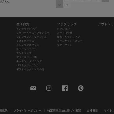
ださい。
30
31
生活雑貨
ファブリック
アウトレ
インテリアグッズ
クッション
フラワーベース・プランター
ヌード（中材）
フレグランス・キャンドル
寝具・ベッドリネン
ダストボックス
ブランケット・スロー
インテリアオブジェ
ラグ・マット
ステーショナリー
エントランス
アクセサリー小物
キッチン・ダイニング
バス＆クリーニング
ギフトボックス・その他
用規約
プライバシーポリシー
特定商取引法に基づく表記
会社概要
サイト