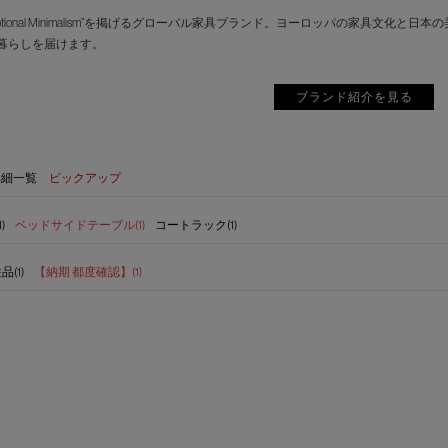
motional Minimalism”を掲げるグローバル家具ブランド。ヨーロッパの家具
暮らしを届けます。
ブランド紹介を見る
詳細一覧
ピックアップ
)
ベッドサイドテーブル(1)
コートラック(1)
(1)
【納期 都度確認】(1)