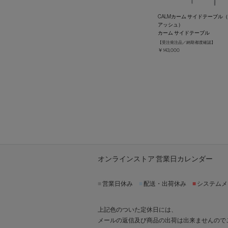
CALMカーム サイドテーブル
アッシュ）
カーム サイドテーブル
【受注発注品／納期 都度確認】
￥143,000
オンラインストア 営業日カレンダー
■
営業日休み
■
配送・出荷休み
■
システムメ
上記色のついた定休日には、
メールの返信及び商品の出荷は出来ませんので