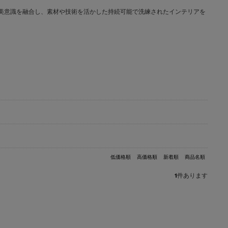
文化と日本の美意識を融合し、素材や技術を活かした持続可能で洗練されたインテリアを
低価格順
高価格順
新着順
商品名順
1
件あります