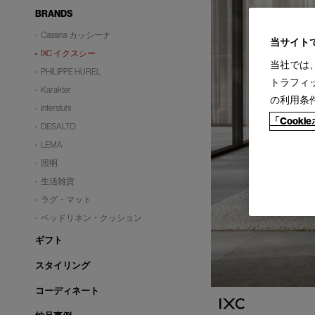
BRANDS
Cassina カッシーナ
当サイト
IXC イクスシー
当社では
PHILIPPE HUREL
トラフィ
Karakter
の利用条
Interstuhl
「Cook
DESALTO
LEMA
照明
生活雑貨
ラグ・マット
ベッドリネン・クッション
ギフト
スタイリング
コーディネート