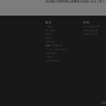
各店舗の営業時間は
休業日のお知らせ
をご覧く
家具
照明
ソファ
テーブルランプ
テーブル
デスクランプ
デスク
フロアランプ
チェア
スツール
収納・TVボード
ベッド・マットレス
ドレッサー
ミラー
コートラック
ご利