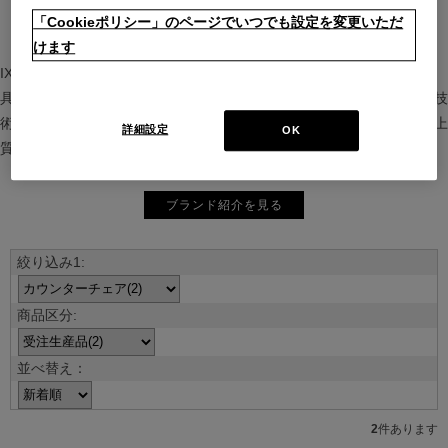
「Cookieポリシー」のページでいつでも設定を変更いただ
けます
IXC（イクスシー）は、”Emotional Minimalism”を掲げるグローバル家
具ブランド。ヨーロッパの家具文化と日本の美意識を融合し、素材や技
術を活かした持続可能で洗練されたインテリアを提案。長く愛される上
詳細設定
OK
質な暮らしを届けます。
ブランド紹介を見る
並べ替え：
2
件あります