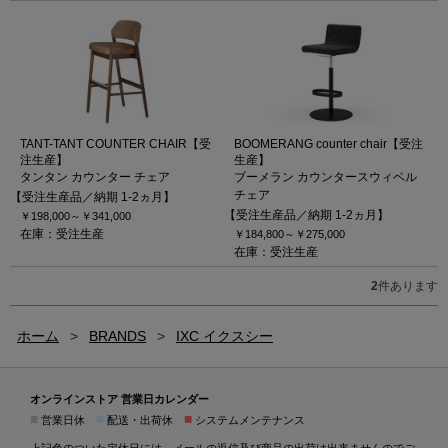
TANT-TANT COUNTER CHAIR【受
BOOMERANG counter chair【受注
注生産】
生産】
タンタン カウンター チェア
ブーメラン カウンタースウィベル
チェア
【受注生産品／納期 1-2ヵ月】
【受注生産品／納期 1-2ヵ月】
￥198,000～
￥341,000
在庫：受注生産
￥184,800～
￥275,000
在庫：受注生産
2
件あります
ホーム
>
BRANDS
>
IXC イクスシー
オンラインストア 営業日カレンダー
■
■
■
営業日休
配送・出荷休
システムメンテナンス
上記色のついた定休日には、メールの返信及び商品の出荷は出来ませんのでご