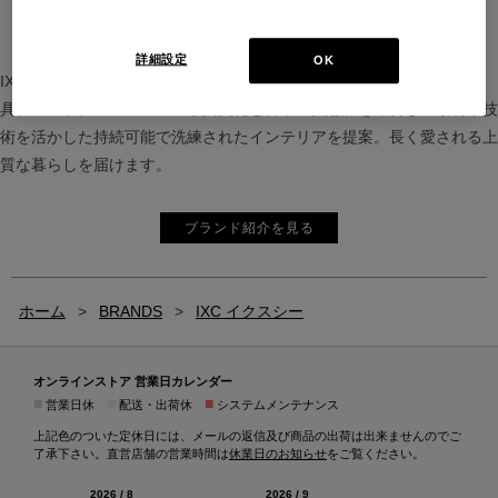
詳細設定
OK
IXC（イクスシー）は、”Emotional Minimalism”を掲げるグローバル家
具ブランド。ヨーロッパの家具文化と日本の美意識を融合し、素材や技
術を活かした持続可能で洗練されたインテリアを提案。長く愛される上
質な暮らしを届けます。
ブランド紹介を見る
ホーム
>
BRANDS
>
IXC イクスシー
オンラインストア 営業日カレンダー
■
■
■
営業日休
配送・出荷休
システムメンテナンス
上記色のついた定休日には、メールの返信及び商品の出荷は出来ませんのでご
了承下さい。直営店舗の営業時間は
休業日のお知らせ
をご覧ください。
2026 / 8
2026 / 9