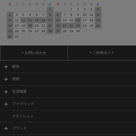
日
月
火
水
木
金
土
日
月
火
水
木
金
土
1
1
2
3
4
5
2
3
4
5
6
7
8
6
7
8
9
10
11
12
9
10
11
12
13
14
15
13
14
15
16
17
18
19
16
17
18
19
20
21
22
20
21
22
23
24
25
26
23
24
25
26
27
28
29
27
28
29
30
30
31
> お問い合わせ
> ご利用ガイド
家具
照明
生活雑貨
ファブリック
アウトレット
ブランド