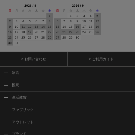
2026 / 8
2026 / 9
日
月
火
水
木
金
土
日
月
火
水
木
金
土
1
1
2
3
4
5
2
3
4
5
6
7
8
6
7
8
9
10
11
12
9
10
11
12
13
14
15
13
14
15
16
17
18
19
16
17
18
19
20
21
22
20
21
22
23
24
25
26
23
24
25
26
27
28
29
27
28
29
30
30
31
> お問い合わせ
> ご利用ガイド
家具
照明
生活雑貨
ファブリック
アウトレット
ブランド