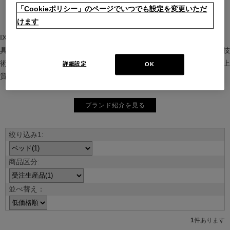
「Cookieポリシー」のページでいつでも設定を変更いただ
けます
IXC（イクスシー）は、”Emotional Minimalism”を掲げるグローバル家
具ブランド。ヨーロッパの家具文化と日本の美意識を融合し、素材や技
術を活かした持続可能で洗練されたインテリアを提案。長く愛される上
詳細設定
OK
質な暮らしを届けます。
ブランド紹介を見る
並べ替え：
1
件あります