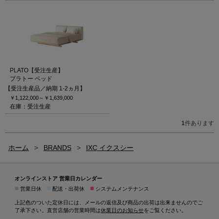
PLATO【受注生産】
プラトー ベッド
【受注生産品／納期 1-2ヵ月】
￥1,122,000～
￥1,639,000
在庫：受注生産
1
件あります
ホーム
>
BRANDS
>
IXC イクスシー
オンラインストア 営業日カレンダー
■
■
■
営業日休
配送・出荷休
システムメンテナンス
上記色のついた定休日には、メールの返信及び商品の出荷は出来ませんのでご
了承下さい。直営店舗の営業時間は
休業日のお知らせ
をご覧ください。