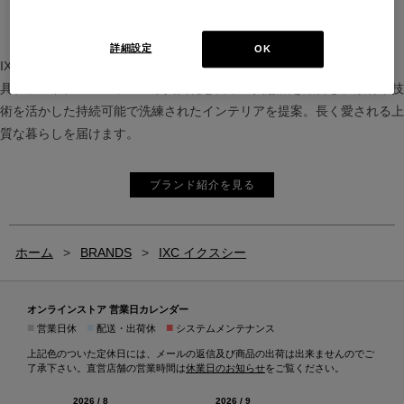
詳細設定
OK
IXC（イクスシー）は、”Emotional Minimalism”を掲げるグローバル家
具ブランド。ヨーロッパの家具文化と日本の美意識を融合し、素材や技
術を活かした持続可能で洗練されたインテリアを提案。長く愛される上
質な暮らしを届けます。
ブランド紹介を見る
ホーム
>
BRANDS
>
IXC イクスシー
オンラインストア 営業日カレンダー
■
■
■
営業日休
配送・出荷休
システムメンテナンス
上記色のついた定休日には、メールの返信及び商品の出荷は出来ませんのでご
了承下さい。直営店舗の営業時間は
休業日のお知らせ
をご覧ください。
2026 / 8
2026 / 9