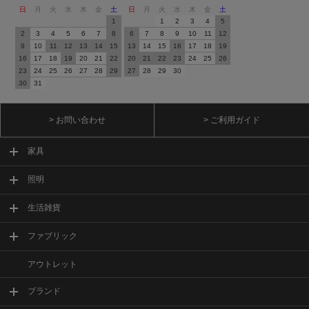
日
月
火
水
木
金
土
日
月
火
水
木
金
土
1
1
2
3
4
5
2
3
4
5
6
7
8
6
7
8
9
10
11
12
9
10
11
12
13
14
15
13
14
15
16
17
18
19
16
17
18
19
20
21
22
20
21
22
23
24
25
26
23
24
25
26
27
28
29
27
28
29
30
30
31
> お問い合わせ
> ご利用ガイド
家具
照明
生活雑貨
ファブリック
アウトレット
ブランド