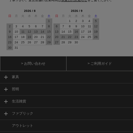
2026 / 8
2026 / 9
日
月
火
水
木
金
土
日
月
火
水
木
金
土
1
1
2
3
4
5
2
3
4
5
6
7
8
6
7
8
9
10
11
12
9
10
11
12
13
14
15
13
14
15
16
17
18
19
16
17
18
19
20
21
22
20
21
22
23
24
25
26
23
24
25
26
27
28
29
27
28
29
30
30
31
> お問い合わせ
> ご利用ガイド
家具
照明
生活雑貨
ファブリック
アウトレット