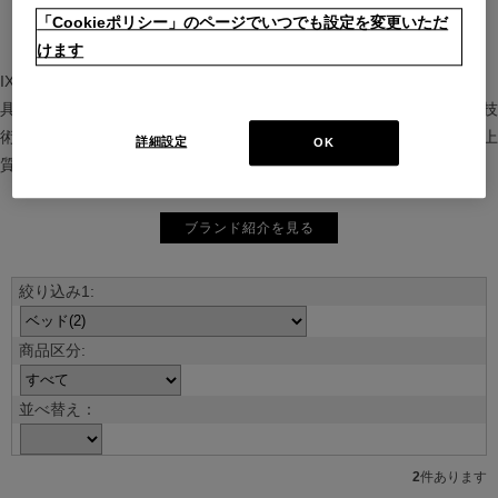
「Cookieポリシー」のページでいつでも設定を変更いただ
けます
IXC（イクスシー）は、”Emotional Minimalism”を掲げるグローバル家
具ブランド。ヨーロッパの家具文化と日本の美意識を融合し、素材や技
術を活かした持続可能で洗練されたインテリアを提案。長く愛される上
詳細設定
OK
質な暮らしを届けます。
ブランド紹介を見る
並べ替え：
2
件あります