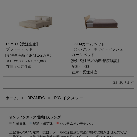
PLATO【受注生産】
CALMカーム ベッド
プラトー ベッド
（シングル ホワイトアッシュ）
カーム ベッド
【受注生産品／納期 1-2ヵ月】
【受注発注品／納期 都度確認】
￥1,122,000～
￥1,639,000
在庫：受注生産
￥396,000
在庫：受注発注
2
件あります
ホーム
>
BRANDS
>
IXC イクスシー
オンラインストア 営業日カレンダー
■
■
■
営業日休
配送・出荷休
システムメンテナンス
上記色のついた定休日には、メールの返信及び商品の出荷は出来ませんのでご
了承下さい。直営店舗の営業時間は
休業日のお知らせ
をご覧ください。