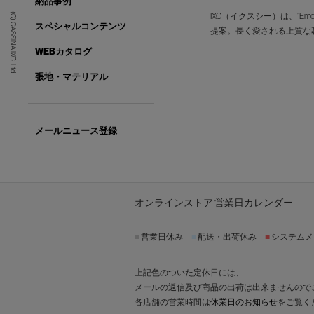
納品事例
IXC（イクスシー）は、”E
(C) CASSINA IXC. Ltd.
スペシャルコンテンツ
提案。長く愛される上質な
WEBカタログ
張地・マテリアル
メールニュース登録
オンラインストア 営業日カレンダー
■
営業日休み
■
配送・出荷休み
■
システムメ
上記色のついた定休日には、
メールの返信及び商品の出荷は出来ませんので
各店舗の営業時間は
休業日のお知らせ
をご覧く