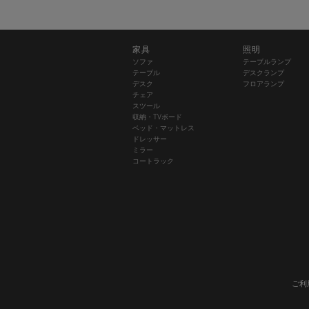
家具
照明
ソファ
テーブルランプ
テーブル
デスクランプ
デスク
フロアランプ
チェア
スツール
収納・TVボード
ベッド・マットレス
ドレッサー
ミラー
コートラック
ご利