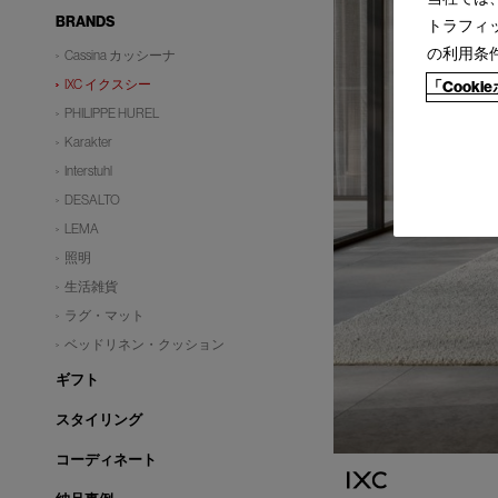
BRANDS
トラフィ
の利用条
Cassina カッシーナ
IXC イクスシー
「Cook
PHILIPPE HUREL
Karakter
Interstuhl
DESALTO
LEMA
照明
生活雑貨
ラグ・マット
ベッドリネン・クッション
ギフト
スタイリング
コーディネート