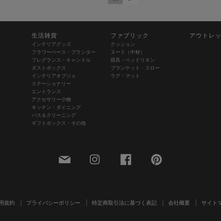
生活雑貨
ファブリック
アウトレ
インテリアグッズ
クッション
フラワーベース・プランター
ヌード（中材）
フレグランス・キャンドル
寝具・ベッドリネン
ダストボックス
ブランケット・スロー
インテリアオブジェ
ラグ・マット
ステーショナリー
エントランス
アクセサリー小物
キッチン・ダイニング
バス＆クリーニング
ギフトボックス・その他
用規約
プライバシーポリシー
特定商取引法に基づく表記
会社概要
サイト