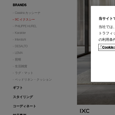
BRANDS
Cassina カッシーナ
当サイト
IXC イクスシー
PHILIPPE HUREL
当社では
Karakter
トラフィ
の利用条
Interstuhl
DESALTO
「Cook
LEMA
照明
生活雑貨
ラグ・マット
ベッドリネン・クッション
ギフト
スタイリング
コーディネート