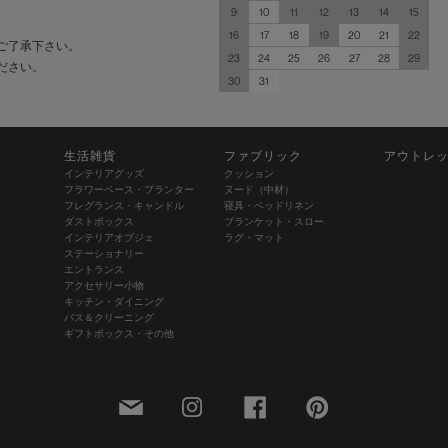
9
10
11
12
13
14
15
16
17
18
19
20
21
22
ご了承下さい。
23
24
25
26
27
28
29
ださい。
30
31
生活雑貨
ファブリック
アウトレ
インテリアグッズ
クッション
フラワーベース・プランター
ヌード（中材）
フレグランス・キャンドル
寝具・ベッドリネン
ダストボックス
ブランケット・スロー
インテリアオブジェ
ラグ・マット
ステーショナリー
エントランス
アクセサリー小物
キッチン・ダイニング
バス＆クリーニング
ギフトボックス・その他