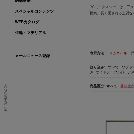
納品事例
IXC（イクスシー）は、”E
スペシャルコンテンツ
提案。長く愛される上質な
WEBカタログ
張地・マテリアル
表示方法：
サムネイル
メールニュース登録
すべて
ソファ1
(1)
サイドテーブル(3)
デス
すべて
受注生産品
(C) CASSINA IXC. Ltd.