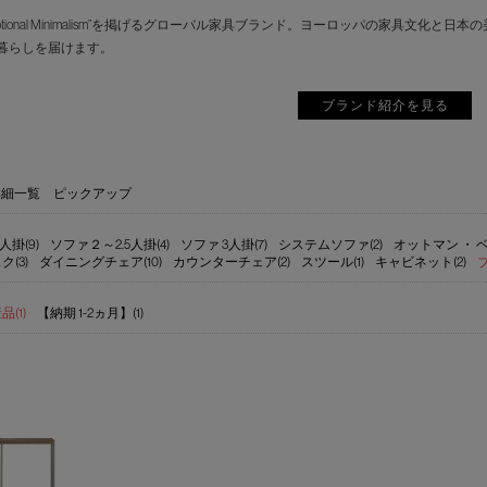
motional Minimalism”を掲げるグローバル家具ブランド。ヨーロッパの家具
暮らしを届けます。
ブランド紹介を見る
詳細一覧
ピックアップ
人掛(9)
ソファ２～2.5人掛(4)
ソファ 3人掛(7)
システムソファ(2)
オットマン ・ ベ
ク(3)
ダイニングチェア(10)
カウンターチェア(2)
スツール(1)
キャビネット(2)
(1)
【納期 1-2ヵ月】(1)