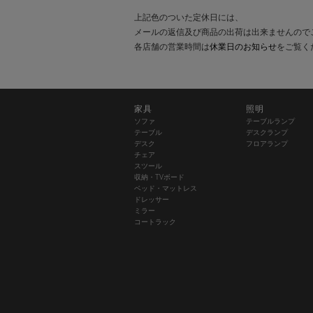
上記色のついた定休日には、
メールの返信及び商品の出荷は出来ませんので
各店舗の営業時間は
休業日のお知らせ
をご覧く
家具
照明
ソファ
テーブルランプ
テーブル
デスクランプ
デスク
フロアランプ
チェア
スツール
収納・TVボード
ベッド・マットレス
ドレッサー
ミラー
コートラック