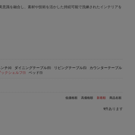
文化と日本の美意識を融合し、素材や技術を活かした持続可能で洗練されたインテリアを
ンチ(4)
ダイニングテーブル(8)
リビングテーブル(5)
カウンターテーブル
ブックシェルフ(1)
ベッド(1)
低価格順
高価格順
新着順
商品名順
1
件あります