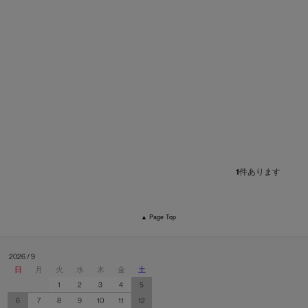
1
件あります
▲ Page Top
2026 / 9
日
月
火
水
木
金
土
1
2
3
4
5
6
7
8
9
10
11
12