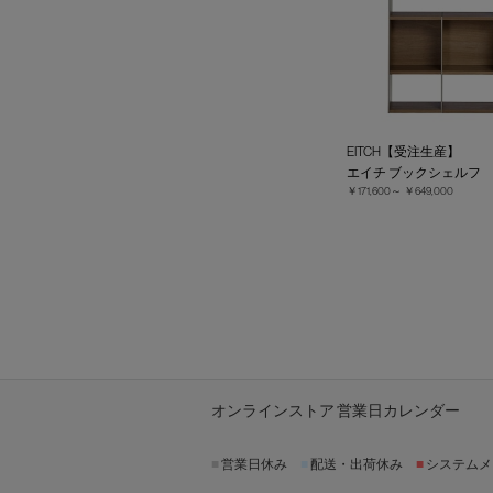
EITCH【受注生産】
エイチ ブックシェルフ
￥171,600～
￥649,000
オンラインストア 営業日カレンダー
■
営業日休み
■
配送・出荷休み
■
システムメ