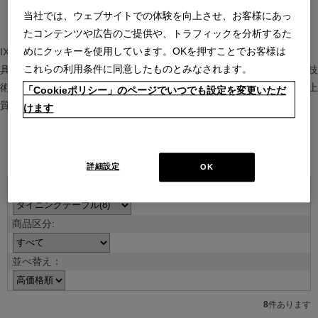
当社では、ウェブサイトでの体験を向上させ、お客様にあっ
たコンテンツや広告のご提供や、トラフィックを分析するた
めにクッキーを使用しています。OKを押すことでお客様は
IXC（イクスシー）は、”Emotional Minimalism”を掲げるグローバル家
これらの利用条件に同意したものとみなされます。
具ブランド。ヨーロッパの家具文化と日本の美意識を融合し、素材や技
術を活かした持続可能で洗練されたインテリアを提案。長く愛される上
「Cookieポリシー」のページでいつでも設定を変更いただ
質な暮らしを届けます。
けます
ブランド紹介を見る
詳細設定
OK
並べ替え：
8
件あります