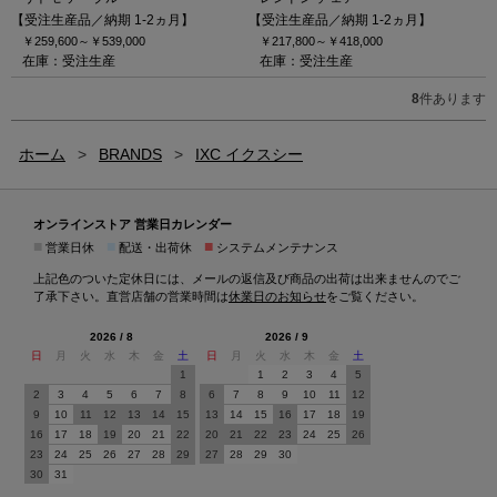
【受注生産品／納期 1-2ヵ月】
【受注生産品／納期 1-2ヵ月】
￥259,600～
￥539,000
￥217,800～
￥418,000
在庫：受注生産
在庫：受注生産
8
件あります
ホーム
>
BRANDS
>
IXC イクスシー
オンラインストア 営業日カレンダー
■
■
■
営業日休
配送・出荷休
システムメンテナンス
上記色のついた定休日には、メールの返信及び商品の出荷は出来ませんのでご
了承下さい。直営店舗の営業時間は
休業日のお知らせ
をご覧ください。
2026 / 8
2026 / 9
日
月
火
水
木
金
土
日
月
火
水
木
金
土
1
1
2
3
4
5
2
3
4
5
6
7
8
6
7
8
9
10
11
12
9
10
11
12
13
14
15
13
14
15
16
17
18
19
16
17
18
19
20
21
22
20
21
22
23
24
25
26
23
24
25
26
27
28
29
27
28
29
30
30
31