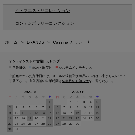
イ・マエストリコレクション
コンテンポラリーコレクション
ホーム
>
BRANDS
>
Cassina カッシーナ
オンラインストア 営業日カレンダー
■
■
■
営業日休
配送・出荷休
システムメンテナンス
上記色のついた定休日には、メールの返信及び商品の出荷は出来ませんのでご
了承下さい。直営店舗の営業時間は
休業日のお知らせ
をご覧ください。
2026 / 8
2026 / 9
日
月
火
水
木
金
土
日
月
火
水
木
金
土
1
1
2
3
4
5
2
3
4
5
6
7
8
6
7
8
9
10
11
12
9
10
11
12
13
14
15
13
14
15
16
17
18
19
16
17
18
19
20
21
22
20
21
22
23
24
25
26
23
24
25
26
27
28
29
27
28
29
30
30
31