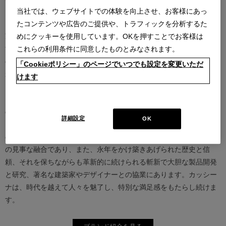
当社では、ウェブサイトでの体験を向上させ、お客様にあっ
カッシーナは創業以来、インテリアの未来をデザインし続けてきた
たコンテンツや広告のご提供や、トラフィックを分析するた
家具業界では数少ないリーディングブランドとして知られていま
めにクッキーを使用しています。OKを押すことでお客様は
す。17世紀、イタリアで誕生したカッシーナは、教会の木製チェア
これらの利用条件に同意したものとみなされます。
の製造に始まり、その後豪華客船の内装などを手掛け、技術力を確
「Cookieポリシー」のページでいつでも設定を変更いただ
かなものとしました。1927年にチェーザレ・カッシーナとウンベル
けます
ト・カッシーナによってカッシーナ社が設立されると、5０年代には
モダンファーニチャーの分野へと転身、その後多くの製品が世界中
の最も重要な美術館にコレクションされるなど、その完成度とデザ
詳細設定
OK
イン性は高い評価を得ています。この普遍的なクオリティを支える
のは、高水準のテクノロジーとアルチザン（職人）の技術の継承と
の見事な融合であり、また、永年をかけ築きあげられた歴史と信
頼、それを保ちながらも革新的に続けられる斬新で大胆な製品開発
と研究、著名な建築家やデザイナーとの協業にあります。カッシー
ナは、時代を越えて人々を魅了し、特別な満足感をもたらし続けま
す。