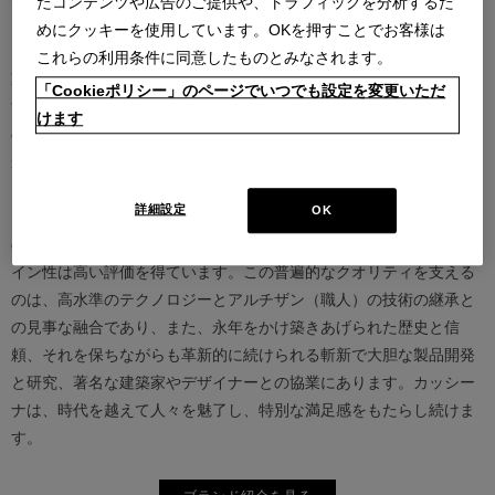
たコンテンツや広告のご提供や、トラフィックを分析するた
めにクッキーを使用しています。OKを押すことでお客様は
カッシーナは創業以来、インテリアの未来をデザインし続けてきた
これらの利用条件に同意したものとみなされます。
家具業界では数少ないリーディングブランドとして知られていま
「Cookieポリシー」のページでいつでも設定を変更いただ
す。17世紀、イタリアで誕生したカッシーナは、教会の木製チェア
けます
の製造に始まり、その後豪華客船の内装などを手掛け、技術力を確
かなものとしました。1927年にチェーザレ・カッシーナとウンベル
ト・カッシーナによってカッシーナ社が設立されると、5０年代には
詳細設定
OK
モダンファーニチャーの分野へと転身、その後多くの製品が世界中
の最も重要な美術館にコレクションされるなど、その完成度とデザ
イン性は高い評価を得ています。この普遍的なクオリティを支える
のは、高水準のテクノロジーとアルチザン（職人）の技術の継承と
の見事な融合であり、また、永年をかけ築きあげられた歴史と信
頼、それを保ちながらも革新的に続けられる斬新で大胆な製品開発
と研究、著名な建築家やデザイナーとの協業にあります。カッシー
ナは、時代を越えて人々を魅了し、特別な満足感をもたらし続けま
す。