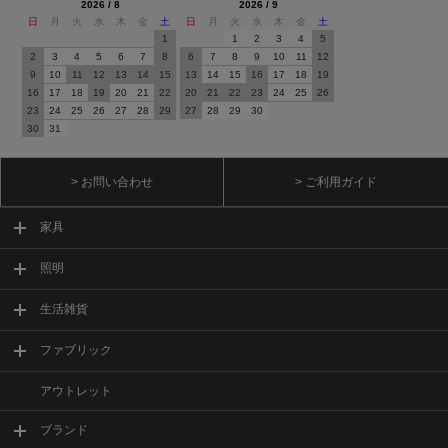
2026 / 8
2026 / 9
日
月
火
水
木
金
土
日
月
火
水
木
金
土
1
1
2
3
4
5
2
3
4
5
6
7
8
6
7
8
9
10
11
12
9
10
11
12
13
14
15
13
14
15
16
17
18
19
16
17
18
19
20
21
22
20
21
22
23
24
25
26
23
24
25
26
27
28
29
27
28
29
30
30
31
> お問い合わせ
> ご利用ガイド
家具
照明
生活雑貨
ファブリック
アウトレット
ブランド