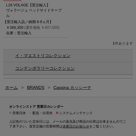
L26 VOLAGE【受注輸入】
ヴォラージュ ベッドサイドテーブ
ル
【受注輸入品／納期 6-8ヵ月】
￥366,300
(通常価格 ￥407,000)
在庫：受注輸入
1
件あります
イ・マエストリコレクション
コンテンポラリーコレクション
ホーム
>
BRANDS
>
Cassina カッシーナ
オンラインストア 営業日カレンダー
■
■
■
営業日休
配送・出荷休
システムメンテナンス
上記色のついた定休日には、メールの返信及び商品の出荷は出来ませんのでご
了承下さい。直営店舗の営業時間は
休業日のお知らせ
をご覧ください。