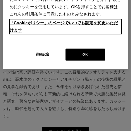
めにクッキーを使用しています。OKを押すことでお客様は
カッシーナは創業以来、インテリアの未来をデザインし続けてきた
これらの利用条件に同意したものとみなされます。
家具業界では数少ないリーディングブランドとして知られていま
「Cookieポリシー」のページでいつでも設定を変更いただ
す。17世紀、イタリアで誕生したカッシーナは、教会の木製チェア
けます
の製造に始まり、その後豪華客船の内装などを手掛け、技術力を確
かなものとしました。1927年にチェーザレ・カッシーナとウンベル
ト・カッシーナによってカッシーナ社が設立されると、5０年代には
詳細設定
OK
モダンファーニチャーの分野へと転身、その後多くの製品が世界中
の最も重要な美術館にコレクションされるなど、その完成度とデザ
イン性は高い評価を得ています。この普遍的なクオリティを支える
のは、高水準のテクノロジーとアルチザン（職人）の技術の継承と
の見事な融合であり、また、永年をかけ築きあげられた歴史と信
頼、それを保ちながらも革新的に続けられる斬新で大胆な製品開発
と研究、著名な建築家やデザイナーとの協業にあります。カッシー
ナは、時代を越えて人々を魅了し、特別な満足感をもたらし続けま
す。