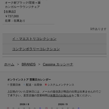
オーク材ブラック/背座＝籐
カンガルーラウンジチェア
【在庫品】
￥737,000
在庫：在庫あり
1
件あります
イ・マエストリコレクション
コンテンポラリーコレクション
ホーム
>
BRANDS
>
Cassina カッシーナ
オンラインストア 営業日カレンダー
■
■
■
営業日休
配送・出荷休
システムメンテナンス
上記色のついた定休日には、メールの返信及び商品の出荷は出来ませんのでご
了承下さい。直営店舗の営業時間は
休業日のお知らせ
をご覧ください。
2026 / 8
2026 / 9
日
月
火
水
木
金
土
日
月
火
水
木
金
土