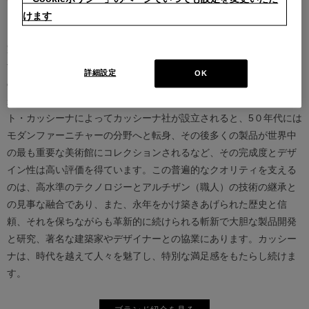
けます
カッシーナは創業以来、インテリアの未来をデザインし続けてきた
家具業界では数少ないリーディングブランドとして知られていま
す。17世紀、イタリアで誕生したカッシーナは、教会の木製チェア
詳細設定
OK
の製造に始まり、その後豪華客船の内装などを手掛け、技術力を確
かなものとしました。1927年にチェーザレ・カッシーナとウンベル
ト・カッシーナによってカッシーナ社が設立されると、5０年代には
モダンファーニチャーの分野へと転身、その後多くの製品が世界中
の最も重要な美術館にコレクションされるなど、その完成度とデザ
イン性は高い評価を得ています。この普遍的なクオリティを支える
のは、高水準のテクノロジーとアルチザン（職人）の技術の継承と
の見事な融合であり、また、永年をかけ築きあげられた歴史と信
頼、それを保ちながらも革新的に続けられる斬新で大胆な製品開発
と研究、著名な建築家やデザイナーとの協業にあります。カッシー
ナは、時代を越えて人々を魅了し、特別な満足感をもたらし続けま
す。