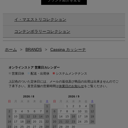
ブランド紹介を見る
イ・マエストリコレクション
コンテンポラリーコレクション
ホーム
>
BRANDS
>
Cassina カッシーナ
オンラインストア 営業日カレンダー
■
■
■
営業日休
配送・出荷休
システムメンテナンス
上記色のついた定休日には、メールの返信及び商品の出荷は出来ませんのでご
了承下さい。直営店舗の営業時間は
休業日のお知らせ
をご覧ください。
2026 / 8
2026 / 9
日
月
火
水
木
金
土
日
月
火
水
木
金
土
1
1
2
3
4
5
2
3
4
5
6
7
8
6
7
8
9
10
11
12
9
10
11
12
13
14
15
13
14
15
16
17
18
19
16
17
18
19
20
21
22
20
21
22
23
24
25
26
23
24
25
26
27
28
29
27
28
29
30