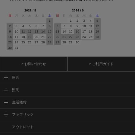
2026 / 8
2026 / 9
日
月
火
水
木
金
土
日
月
火
水
木
金
土
1
1
2
3
4
5
2
3
4
5
6
7
8
6
7
8
9
10
11
12
9
10
11
12
13
14
15
13
14
15
16
17
18
19
16
17
18
19
20
21
22
20
21
22
23
24
25
26
23
24
25
26
27
28
29
27
28
29
30
30
31
> お問い合わせ
> ご利用ガイド
家具
照明
生活雑貨
ファブリック
アウトレット