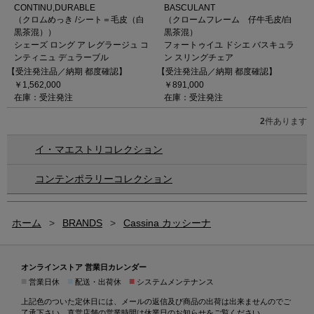
CONTINU,DURABLE
BASCULANT
（クロムめっき /シート＝毛皮（白
（クロームフレーム 仔牛毛皮/白
黒茶混））
黒茶混）
シェーズ ロング ア レグラージュ コ
フォートゥイユ ドシエ バスキュラ
ンティニュ デュラーブル
ン スリングチェア
【受注発注品／納期 都度確認】
【受注発注品／納期 都度確認】
￥1,562,000
￥891,000
在庫：受注発注
在庫：受注発注
2
件あります
イ・マエストリコレクション
コンテンポラリーコレクション
ホーム
>
BRANDS
>
Cassina カッシーナ
オンラインストア 営業日カレンダー
■
■
■
営業日休
配送・出荷休
システムメンテナンス
上記色のついた定休日には、メールの返信及び商品の出荷は出来ませんのでご
了承下さい。直営店舗の営業時間は
休業日のお知らせ
をご覧ください。