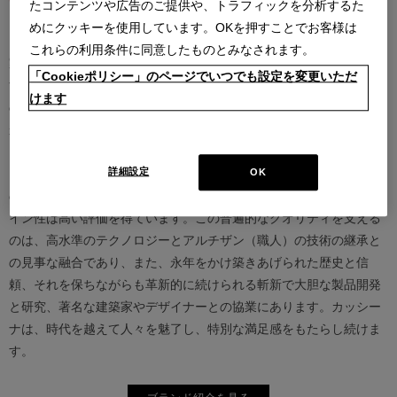
たコンテンツや広告のご提供や、トラフィックを分析するた
めにクッキーを使用しています。OKを押すことでお客様は
カッシーナは創業以来、インテリアの未来をデザインし続けてきた
これらの利用条件に同意したものとみなされます。
家具業界では数少ないリーディングブランドとして知られていま
「Cookieポリシー」のページでいつでも設定を変更いただ
す。17世紀、イタリアで誕生したカッシーナは、教会の木製チェア
けます
の製造に始まり、その後豪華客船の内装などを手掛け、技術力を確
かなものとしました。1927年にチェーザレ・カッシーナとウンベル
ト・カッシーナによってカッシーナ社が設立されると、5０年代には
モダンファーニチャーの分野へと転身、その後多くの製品が世界中
詳細設定
OK
の最も重要な美術館にコレクションされるなど、その完成度とデザ
イン性は高い評価を得ています。この普遍的なクオリティを支える
のは、高水準のテクノロジーとアルチザン（職人）の技術の継承と
の見事な融合であり、また、永年をかけ築きあげられた歴史と信
頼、それを保ちながらも革新的に続けられる斬新で大胆な製品開発
と研究、著名な建築家やデザイナーとの協業にあります。カッシー
ナは、時代を越えて人々を魅了し、特別な満足感をもたらし続けま
す。