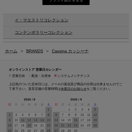
ブランド紹介を見る
イ・マエストリコレクション
コンテンポラリーコレクション
ホーム
>
BRANDS
>
Cassina カッシーナ
オンラインストア 営業日カレンダー
■
■
■
営業日休
配送・出荷休
システムメンテナンス
上記色のついた定休日には、メールの返信及び商品の出荷は出来ませんのでご
了承下さい。直営店舗の営業時間は
休業日のお知らせ
をご覧ください。
2026 / 8
2026 / 9
日
月
火
水
木
金
土
日
月
火
水
木
金
土
1
1
2
3
4
5
2
3
4
5
6
7
8
6
7
8
9
10
11
12
9
10
11
12
13
14
15
13
14
15
16
17
18
19
16
17
18
19
20
21
22
20
21
22
23
24
25
26
23
24
25
26
27
28
29
27
28
29
30