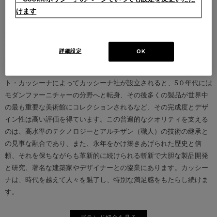
けます
カッシーナは創業以来、インテリアの未来をデザインし続けてきた
家具業界では数少ないリーディングブランドとして知られていま
す。17世紀、イタリアで誕生したカッシーナは、教会の木製チェア
詳細設定
OK
の製造に始まり、その後豪華客船の内装などを手掛け、技術力を確
かなものとしました。1927年にチェーザレ・カッシーナとウンベル
ト・カッシーナによってカッシーナ社が設立されると、5０年代には
モダンファーニチャーの分野へと転身、その後多くの製品が世界中
の最も重要な美術館にコレクションされるなど、その完成度とデザ
イン性は高い評価を得ています。この普遍的なクオリティを支える
のは、高水準のテクノロジーとアルチザン（職人）の技術の継承と
の見事な融合であり、また、永年をかけ築きあげられた歴史と信
頼、それを保ちながらも革新的に続けられる斬新で大胆な製品開発
と研究、著名な建築家やデザイナーとの協業にあります。カッシー
ナは、時代を越えて人々を魅了し、特別な満足感をもたらし続けま
す。