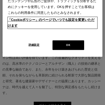
たコンテンツや広告のご提供や、トラフィックを分析するた
めにクッキーを使用しています。OKを押すことでお客様は
カッシーナは創業以来、インテリアの未来をデザインし続けてきた
これらの利用条件に同意したものとみなされます。
家具業界では数少ないリーディングブランドとして知られていま
「Cookieポリシー」のページでいつでも設定を変更いただ
す。17世紀、イタリアで誕生したカッシーナは、教会の木製チェア
けます
の製造に始まり、その後豪華客船の内装などを手掛け、技術力を確
かなものとしました。1927年にチェーザレ・カッシーナとウンベル
ト・カッシーナによってカッシーナ社が設立されると、5０年代には
詳細設定
OK
モダンファーニチャーの分野へと転身、その後多くの製品が世界中
の最も重要な美術館にコレクションされるなど、その完成度とデザ
イン性は高い評価を得ています。この普遍的なクオリティを支える
のは、高水準のテクノロジーとアルチザン（職人）の技術の継承と
の見事な融合であり、また、永年をかけ築きあげられた歴史と信
頼、それを保ちながらも革新的に続けられる斬新で大胆な製品開発
と研究、著名な建築家やデザイナーとの協業にあります。カッシー
ナは、時代を越えて人々を魅了し、特別な満足感をもたらし続けま
す。