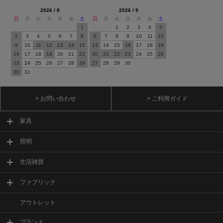
2026 / 8
2026 / 9
日
月
火
水
木
金
土
日
月
火
水
木
金
土
1
1
2
3
4
5
2
3
4
5
6
7
8
6
7
8
9
10
11
12
9
10
11
12
13
14
15
13
14
15
16
17
18
19
16
17
18
19
20
21
22
20
21
22
23
24
25
26
23
24
25
26
27
28
29
27
28
29
30
30
31
> お問い合わせ
> ご利用ガイド
家具
照明
生活雑貨
ファブリック
アウトレット
ブランド