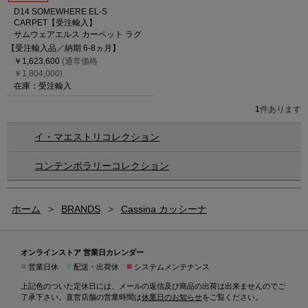
D14 SOMEWHERE EL-S
CARPET【受注輸入】
サムウェアエルス カーペット ラグ
【受注輸入品／納期 6-8ヵ月】
￥1,623,600
(通常価格
￥1,804,000)
在庫：受注輸入
1
件あります
イ・マエストリコレクション
コンテンポラリーコレクション
ホーム
>
BRANDS
>
Cassina カッシーナ
オンラインストア 営業日カレンダー
■
■
■
営業日休
配送・出荷休
システムメンテナンス
上記色のついた定休日には、メールの返信及び商品の出荷は出来ませんのでご
了承下さい。直営店舗の営業時間は
休業日のお知らせ
をご覧ください。