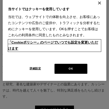
当サイトではクッキーを使用しています
カッシーナは創業以来、インテリアの未来をデザインし続けてきた
当社では、ウェブサイトでの体験を向上させ、お客様にあっ
家具業界では数少ないリーディングブランドとして知られていま
たコンテンツや広告のご提供や、トラフィックを分析するた
す。17世紀、イタリアで誕生したカッシーナは、教会の木製チェア
めにクッキーを使用しています。OKを押すことでお客様は
の製造に始まり、その後豪華客船の内装などを手掛け、技術力を確
これらの利用条件に同意したものとみなされます。
かなものとしました。1927年にチェーザレ・カッシーナとウンベル
ト・カッシーナによってカッシーナ社が設立されると、5０年代には
「Cookieポリシー」のページでいつでも設定を変更いただ
モダンファーニチャーの分野へと転身、その後多くの製品が世界中
けます
の最も重要な美術館にコレクションされるなど、その完成度とデザ
イン性は高い評価を得ています。この普遍的なクオリティを支える
のは、高水準のテクノロジーとアルチザン（職人）の技術の継承と
詳細設定
OK
の見事な融合であり、また、永年をかけ築きあげられた歴史と信
頼、それを保ちながらも革新的に続けられる斬新で大胆な製品開発
と研究、著名な建築家やデザイナーとの協業にあります。カッシー
ナは、時代を越えて人々を魅了し、特別な満足感をもたらし続けま
す。