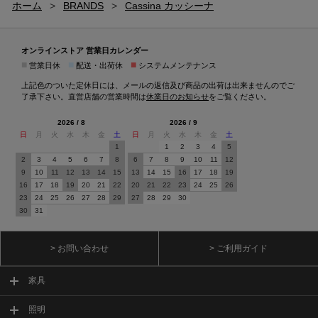
ホーム
>
BRANDS
>
Cassina カッシーナ
オンラインストア 営業日カレンダー
■
■
■
営業日休
配送・出荷休
システムメンテナンス
上記色のついた定休日には、メールの返信及び商品の出荷は出来ませんのでご
了承下さい。直営店舗の営業時間は
休業日のお知らせ
をご覧ください。
2026 / 8
2026 / 9
日
月
火
水
木
金
土
日
月
火
水
木
金
土
1
1
2
3
4
5
2
3
4
5
6
7
8
6
7
8
9
10
11
12
9
10
11
12
13
14
15
13
14
15
16
17
18
19
16
17
18
19
20
21
22
20
21
22
23
24
25
26
23
24
25
26
27
28
29
27
28
29
30
30
31
> お問い合わせ
> ご利用ガイド
家具
照明