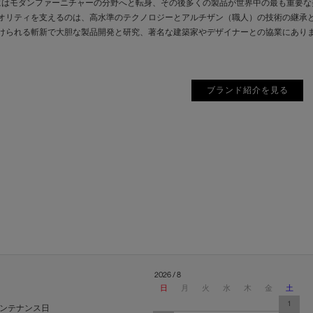
にはモダンファーニチャーの分野へと転身、その後多くの製品が世界中の最も重要
オリティを支えるのは、高水準のテクノロジーとアルチザン（職人）の技術の継承
けられる斬新で大胆な製品開発と研究、著名な建築家やデザイナーとの協業にあり
ブランド紹介を見る
2026 / 8
日
月
火
水
木
金
土
1
ンテナンス日