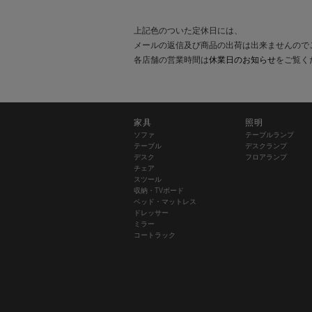
上記色のついた定休日には、
メールの返信及び商品の出荷は出来ませんので
各店舗の営業時間は
休業日のお知らせ
をご覧く
家具
照明
ソファ
テーブルランプ
テーブル
デスクランプ
デスク
フロアランプ
チェア
スツール
収納・TVボード
ベッド・マットレス
ドレッサー
ミラー
コートラック