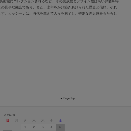
な美術館にコレクションされるなど、その完成度とデザイン性は高い評価を得
との見事な融合であり、また、永年をかけ築きあげられた歴史と信頼、それ
ます。カッシーナは、時代を越えて人々を魅了し、特別な満足感をもたらし
▲ Page Top
2026 / 9
日
月
火
水
木
金
土
1
2
3
4
5