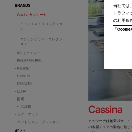
当社では
BRANDS
トラフィ
Cassina カッシーナ
の利用条
イ・マエストリコレクショ
ン
「Cook
コンテンポラリーコレクシ
ョン
IXC イクスシー
PHILIPPE HUREL
Karakter
Interstuhl
DESALTO
LEMA
照明
生活雑貨
ラグ・マット
カッシーナは創業以来、イ
ベッドリネン・クッション
の木製チェアの製造に始ま
ギフト