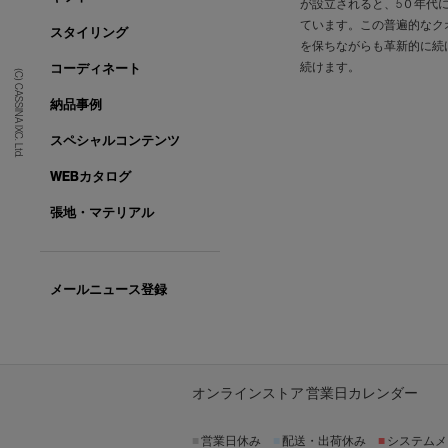
が設立されると、5０年代
ています。この普遍的なク
スタイリング
を保ちながらも革新的に続
続けます。
コーディネート
(C) CASSINA IXC. Ltd.
納品事例
スペシャルコンテンツ
WEBカタログ
張地・マテリアル
メールニュース登録
オンラインストア 営業日カレンダー
■
営業日休み
■
配送・出荷休み
■
システムメ