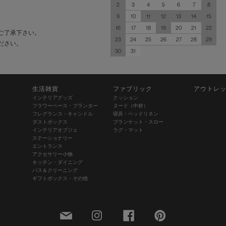
2
3
4
5
6
7
8
9
10
11
12
13
14
15
16
17
18
19
20
21
22
ご了承下さい。
23
24
25
26
27
28
29
ださい。
30
31
生活雑貨
ファブリック
アウトレ
インテリアグッズ
クッション
フラワーベース・プランター
ヌード（中材）
フレグランス・キャンドル
寝具・ベッドリネン
ダストボックス
ブランケット・スロー
インテリアオブジェ
ラグ・マット
ステーショナリー
エントランス
アクセサリー小物
キッチン・ダイニング
バス＆クリーニング
ギフトボックス・その他