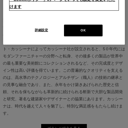
けます
カッシーナは創業以来、インテリアの未来をデザインし続けてきた
家具業界では数少ないリーディングブランドとして知られていま
す。17世紀、イタリアで誕生したカッシーナは、教会の木製チェア
詳細設定
OK
の製造に始まり、その後豪華客船の内装などを手掛け、技術力を確
かなものとしました。1927年にチェーザレ・カッシーナとウンベル
ト・カッシーナによってカッシーナ社が設立されると、5０年代には
モダンファーニチャーの分野へと転身、その後多くの製品が世界中
の最も重要な美術館にコレクションされるなど、その完成度とデザ
イン性は高い評価を得ています。この普遍的なクオリティを支える
のは、高水準のテクノロジーとアルチザン（職人）の技術の継承と
の見事な融合であり、また、永年をかけ築きあげられた歴史と信
頼、それを保ちながらも革新的に続けられる斬新で大胆な製品開発
と研究、著名な建築家やデザイナーとの協業にあります。カッシー
ナは、時代を越えて人々を魅了し、特別な満足感をもたらし続けま
す。