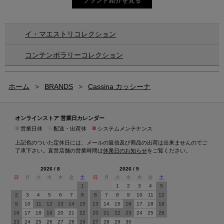
ブランド紹介を見る
イ・マエストリコレクション
コンテンポラリーコレクション
ホーム
>
BRANDS
>
Cassina カッシーナ
オンラインストア 営業日カレンダー
■
■
■
営業日休
配送・出荷休
システムメンテナンス
上記色のついた定休日には、メールの返信及び商品の出荷は出来ませんのでご
了承下さい。直営店舗の営業時間は
休業日のお知らせ
をご覧ください。
2026 / 8
2026 / 9
日
月
火
水
木
金
土
日
月
火
水
木
金
土
1
1
2
3
4
5
2
3
4
5
6
7
8
6
7
8
9
10
11
12
9
10
11
12
13
14
15
13
14
15
16
17
18
19
16
17
18
19
20
21
22
20
21
22
23
24
25
26
23
24
25
26
27
28
29
27
28
29
30