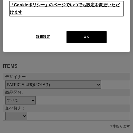
「Cookieポリシー」のページでいつでも設定を変更いただ
現代を代表する建築家やデザイナーとのコラボレーションによるコ
けます
レクション。
デザイナーの創造性はもとより、そのデザインを支える職人技や素
材のクオリティがなければ、決して実現しないラインナップです。
詳細設定
OK
デザイナー紹介を見る
ITEMS
並べ替え：
1
件あります