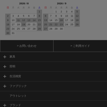
2026 / 8
2026 / 9
日
月
火
水
木
金
土
日
月
火
水
木
金
土
1
1
2
3
4
5
2
3
4
5
6
7
8
6
7
8
9
10
11
12
9
10
11
12
13
14
15
13
14
15
16
17
18
19
16
17
18
19
20
21
22
20
21
22
23
24
25
26
23
24
25
26
27
28
29
27
28
29
30
30
31
> お問い合わせ
> ご利用ガイド
家具
照明
生活雑貨
ファブリック
アウトレット
ブランド