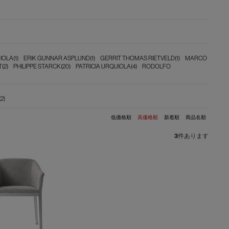
IOLA(1)
ERIK GUNNAR ASPLUND(1)
GERRIT THOMAS RIETVELD(1)
MARCO
(2)
PHILIPPE STARCK(20)
PATRICIA URQUIOLA(4)
RODOLFO
2)
低価格順
高価格順
新着順
商品名順
3
件あります