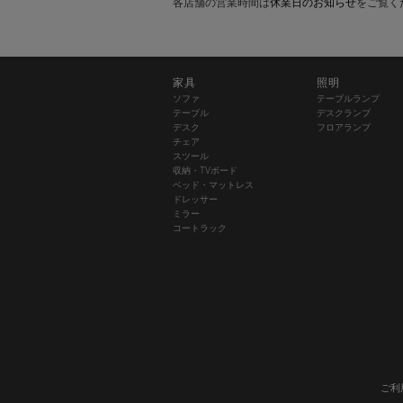
各店舗の営業時間は
休業日のお知らせ
をご覧く
家具
照明
ソファ
テーブルランプ
テーブル
デスクランプ
デスク
フロアランプ
チェア
スツール
収納・TVボード
ベッド・マットレス
ドレッサー
ミラー
コートラック
ご利