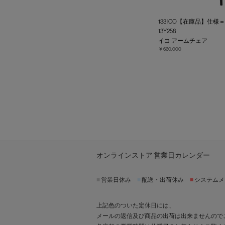
133 ICO【在庫品】仕様
13Y258
イコ アームチェア
￥660,000
オンラインストア 営業日カレンダー
■
営業日休み
■
配送・出荷休み
■
システムメ
上記色のついた定休日には、
メールの返信及び商品の出荷は出来ませんので