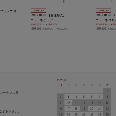
＝ブラック/革
140 COTONE【受注輸入】
140 COTONE
コトーネ チェア
コトーネ スリ
￥405,900～
￥564,300
￥257,400～
￥495
(通常価格
￥451,000～
￥627,000
)
(通常価格
￥286,
2026 / 8
日
月
火
水
木
金
土
1
ンテナンス日
2
3
4
5
6
7
8
9
10
11
12
13
14
15
16
17
18
19
20
21
22
ご了承下さい。
23
24
25
26
27
28
29