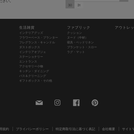
ださい。
30
31
生活雑貨
ファブリック
アウトレ
インテリアグッズ
クッション
フラワーベース・プランター
ヌード（中材）
フレグランス・キャンドル
寝具・ベッドリネン
ダストボックス
ブランケット・スロー
インテリアオブジェ
ラグ・マット
ステーショナリー
エントランス
アクセサリー小物
キッチン・ダイニング
バス＆クリーニング
ギフトボックス・その他
用規約
プライバシーポリシー
特定商取引法に基づく表記
会社概要
サイト