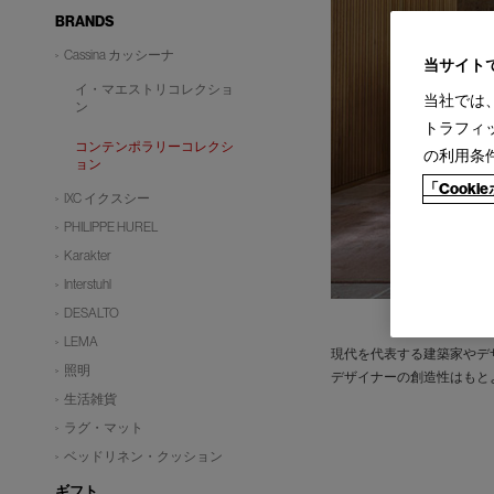
BRANDS
Cassina カッシーナ
当サイト
イ・マエストリコレクショ
当社では
ン
トラフィ
コンテンポラリーコレクシ
の利用条
ョン
「Cook
IXC イクスシー
PHILIPPE HUREL
Karakter
Interstuhl
DESALTO
LEMA
現代を代表する建築家やデ
照明
デザイナーの創造性はもと
生活雑貨
ラグ・マット
ベッドリネン・クッション
ギフト