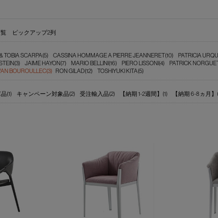
一覧
ピックアップ2列
& TOBIA SCARPA(5)
CASSINA HOMMAGE A PIERRE JEANNERET(10)
PATRICIA URQU
TEIN(3)
JAIME HAYON(7)
MARIO BELLINI(16)
PIERO LISSONI(4)
PATRICK NORGUET
N BOUROULLEC(3)
RON GILAD(12)
TOSHIYUKI KITA(5)
(1)
キャンペーン対象品(2)
受注輸入品(2)
【納期 1-2週間】(1)
【納期 6-8ヵ月】(