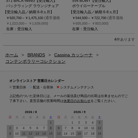
571 BACK-WING【受注輸入】
554 BOWY【受注輸入】
バックウィング ラウンジチェア
ボウイローテーブル
【受注輸入品／納期 6-8ヵ月】
【受注輸入品／納期 6-8ヵ月】
(通常価格
(通常価格
￥920,700～
￥1,475,100
￥544,500～
￥722,700
)
)
￥1,023,000～
￥1,639,000
￥605,000～
￥803,000
在庫：受注輸入
在庫：受注輸入
4
件あります
ホーム
>
BRANDS
>
Cassina カッシーナ
>
コンテンポラリーコレクション
オンラインストア 営業日カレンダー
■
■
■
営業日休
配送・出荷休
システムメンテナンス
上記色のついた定休日には、メールの返信及び商品の出荷は出来ませんのでご
了承下さい。直営店舗の営業時間は
休業日のお知らせ
をご覧ください。
2026 / 8
2026 / 9
日
月
火
水
木
金
土
日
月
火
水
木
金
土
1
1
2
3
4
5
2
3
4
5
6
7
8
6
7
8
9
10
11
12
9
10
11
12
13
14
15
13
14
15
16
17
18
19