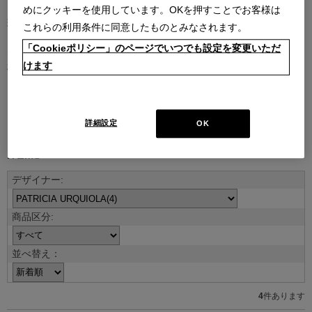
めにクッキーを使用しています。OKを押すことでお客様は
現代を代表する建築家やデザイナーとのコラボレーションによるコ
これらの利用条件に同意したものとみなされます。
レクション。
「Cookieポリシー」のページでいつでも設定を変更いただ
デザイナーの創造性はもとより、そのデザインを支える職人技や素
けます
材のクオリティがなければ、決して実現しないラインナップです。
デザイナー紹介を見る
詳細設定
OK
ITEMS
並べ替え：
4
件あります