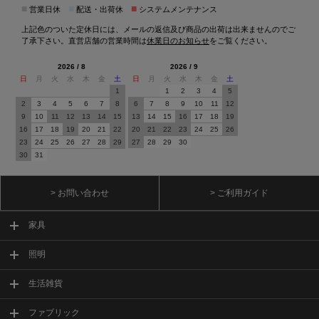
■
■
■
営業日休
配送・出荷休
システムメンテナンス
上記色のついた定休日には、メールの返信及び商品の出荷は出来ませんのでご
了承下さい。直営店舗の営業時間は
休業日のお知らせ
をご覧ください。
2026 / 8
2026 / 9
日
月
火
水
木
金
土
日
月
火
水
木
金
土
1
1
2
3
4
5
2
3
4
5
6
7
8
6
7
8
9
10
11
12
9
10
11
12
13
14
15
13
14
15
16
17
18
19
16
17
18
19
20
21
22
20
21
22
23
24
25
26
23
24
25
26
27
28
29
27
28
29
30
30
31
> お問い合わせ
> ご利用ガイド
家具
照明
生活雑貨
ファブリック