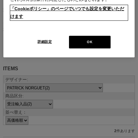
「Cookieポリシー」のページでいつでも設定を変更いただ
現代を代表する建築家やデザイナーとのコラボレーションによるコ
けます
レクション。
デザイナーの創造性はもとより、そのデザインを支える職人技や素
材のクオリティがなければ、決して実現しないラインナップです。
詳細設定
OK
デザイナー紹介を見る
ITEMS
並べ替え：
2
件あります