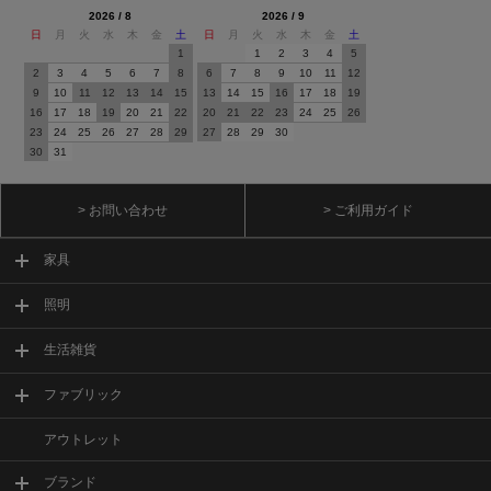
2026 / 8
2026 / 9
日
月
火
水
木
金
土
日
月
火
水
木
金
土
1
1
2
3
4
5
2
3
4
5
6
7
8
6
7
8
9
10
11
12
9
10
11
12
13
14
15
13
14
15
16
17
18
19
16
17
18
19
20
21
22
20
21
22
23
24
25
26
23
24
25
26
27
28
29
27
28
29
30
30
31
> お問い合わせ
> ご利用ガイド
家具
照明
生活雑貨
ファブリック
アウトレット
ブランド