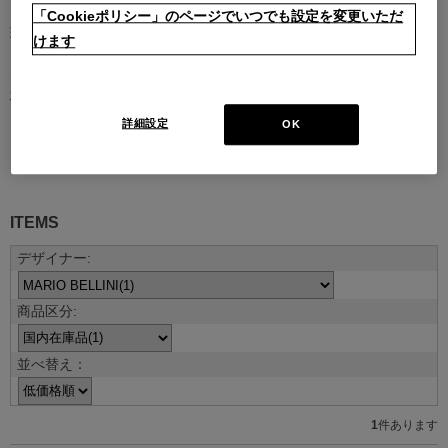
「Cookieポリシー」のページでいつでも設定を変更いただ
現代を代表する建築家やデザイナーとのコラボレーションによるコ
けます
レクション。
デザイナーの創造性はもとより、そのデザインを支える職人技や素
材のクオリティがなければ、決して実現しないラインナップです。
詳細設定
OK
デザイナー紹介を見る
ITEMS
並べ替え：
1
件あります