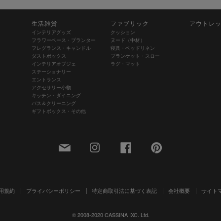
生活雑貨
ファブリック
アウトレ
インテリアグッズ
クッション
フラワーベース・プランター
ヌード（中材）
フレグランス・キャンドル
寝具・ベッドリネン
ダストボックス
ブランケット・スロー
インテリアオブジェ
ラグ・マット
ステーショナリー
エントランス
アクセサリー小物
キッチン・ダイニング
バス＆クリーニング
ギフトボックス・その他
用規約
プライバシーポリシー
特定商取引法に基づく表記
会社概要
サイト
© 2008-2020 CASSINA IXC. Ltd.