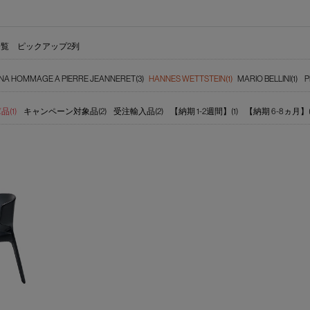
一覧
ピックアップ2列
NA HOMMAGE A PIERRE JEANNERET(3)
HANNES WETTSTEIN(1)
MARIO BELLINI(1)
P
(1)
キャンペーン対象品(2)
受注輸入品(2)
【納期 1-2週間】(1)
【納期 6-8ヵ月】(