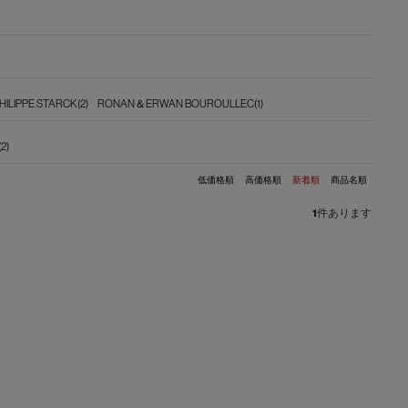
HILIPPE STARCK(2)
RONAN＆ERWAN BOUROULLEC(1)
2)
低価格順
高価格順
新着順
商品名順
1
件あります