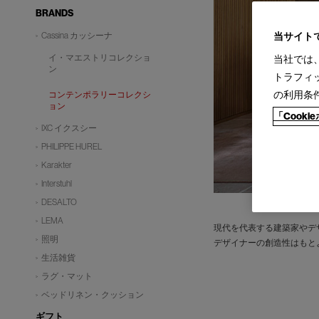
BRANDS
当サイト
Cassina カッシーナ
イ・マエストリコレクショ
当社では
ン
トラフィ
の利用条
コンテンポラリーコレクシ
ョン
「Cook
IXC イクスシー
PHILIPPE HUREL
Karakter
Interstuhl
DESALTO
LEMA
現代を代表する建築家やデ
照明
デザイナーの創造性はもと
生活雑貨
ラグ・マット
ベッドリネン・クッション
ギフト