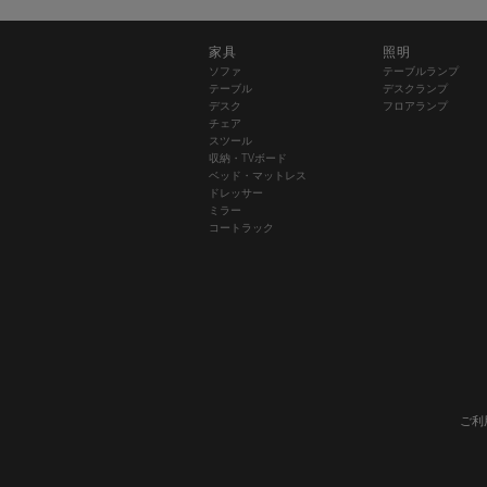
家具
照明
ソファ
テーブルランプ
テーブル
デスクランプ
デスク
フロアランプ
チェア
スツール
収納・TVボード
ベッド・マットレス
ドレッサー
ミラー
コートラック
ご利