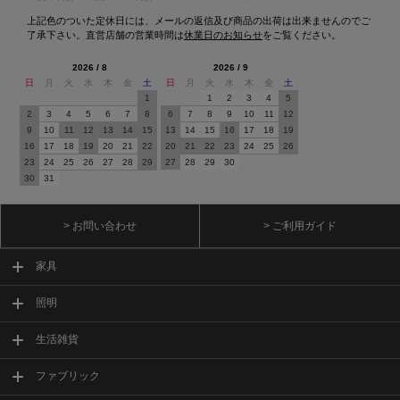
上記色のついた定休日には、メールの返信及び商品の出荷は出来ませんのでご
了承下さい。直営店舗の営業時間は
休業日のお知らせ
をご覧ください。
2026 / 8
2026 / 9
日
月
火
水
木
金
土
日
月
火
水
木
金
土
1
1
2
3
4
5
2
3
4
5
6
7
8
6
7
8
9
10
11
12
9
10
11
12
13
14
15
13
14
15
16
17
18
19
16
17
18
19
20
21
22
20
21
22
23
24
25
26
23
24
25
26
27
28
29
27
28
29
30
30
31
> お問い合わせ
> ご利用ガイド
家具
照明
生活雑貨
ファブリック