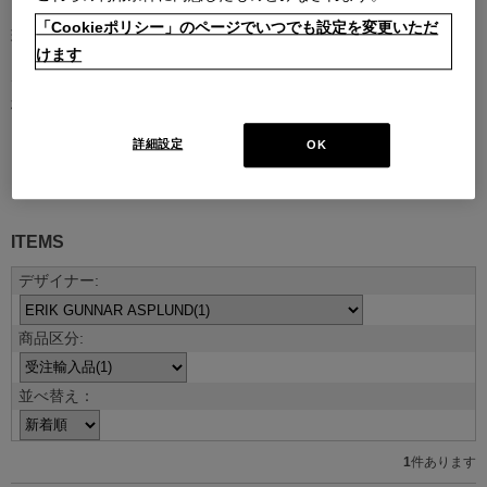
「Cookieポリシー」のページでいつでも設定を変更いただ
現代を代表する建築家やデザイナーとのコラボレーションによるコ
けます
レクション。
デザイナーの創造性はもとより、そのデザインを支える職人技や素
材のクオリティがなければ、決して実現しないラインナップです。
詳細設定
OK
デザイナー紹介を見る
ITEMS
並べ替え：
1
件あります