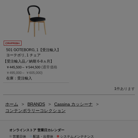
501 GOTEBORG, 1【受注輸入】
ヨーテボリ, 1 チェア
【受注輸入品／納期 6-8ヵ月】
(通常価格
￥445,500～
￥544,500
)
￥495,000～
￥605,000
在庫：受注輸入
1
件あります
ホーム
>
BRANDS
>
Cassina カッシーナ
>
コンテンポラリーコレクション
オンラインストア 営業日カレンダー
■
■
■
営業日休
配送・出荷休
システムメンテナンス