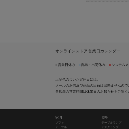
オンラインストア 営業日カレンダー
■
営業日休み
■
配送・出荷休み
■
システムメ
上記色のついた定休日には、
メールの返信及び商品の出荷は出来ませんので
各店舗の営業時間は
休業日のお知らせ
をご覧く
家具
照明
ソファ
テーブルランプ
テーブル
デスクランプ