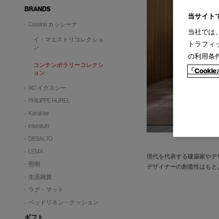
BRANDS
当サイト
Cassina カッシーナ
当社では
イ・マエストリコレクショ
トラフィ
ン
の利用条
コンテンポラリーコレクシ
「Cook
ョン
IXC イクスシー
PHILIPPE HUREL
Karakter
Interstuhl
DESALTO
LEMA
現代を代表する建築家やデ
照明
デザイナーの創造性はもと
生活雑貨
ラグ・マット
ベッドリネン・クッション
ギフト