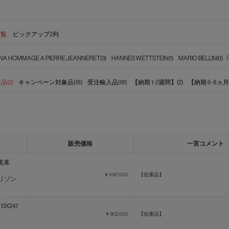
一覧
ピックアップ2列
NA HOMMAGE A PIERRE JEANNERET(3)
HANNES WETTSTEIN(1)
MARIO BELLINI(1)
(2)
キャンペーン対象品(18)
受注輸入品(18)
【納期 1-2週間】(2)
【納期 6-8ヵ月】
販売価格
一言コメント
 黒革
￥4,147,000
【在庫品】
ホリゾン
3X247
￥902,000
【在庫品】