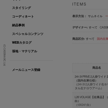
ITEMS
スタイリング
表示方法：
サムネイル
コーディネート
納品事例
すべて
CASSI
スペシャルコンテンツ
すべて
国内在庫品
WEBカタログ
(C) CASSINA IXC. Ltd.
張地・マテリアル
商品名
メールニュース登録
241-31 PRIVE 2人掛ワイド
（国内在庫仕様）
（241-31 2人掛ワイド右
タル左ナロウアーム）
L26 VOLAGE【在庫品】（1
白）
（13X247 白）