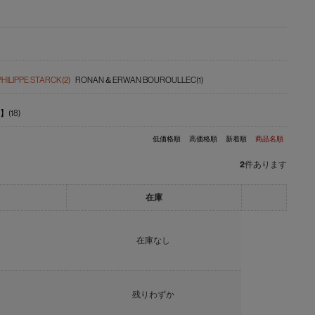
PHILIPPE STARCK(2)
RONAN＆ERWAN BOUROULLEC(1)
(18)
低価格順
高価格順
新着順
商品名順
2
件あります
在庫
在庫なし
残りわずか