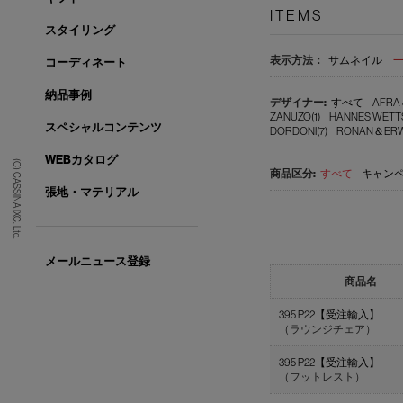
ITEMS
スタイリング
表示方法：
サムネイル
コーディネート
納品事例
すべて
AFRA 
ZANUZO(1)
HANNES WETTS
スペシャルコンテンツ
DORDONI(7)
RONAN＆ERWA
WEBカタログ
(C) CASSINA IXC. Ltd.
すべて
キャンペ
張地・マテリアル
メールニュース登録
商品名
395 P22【受注輸入】
（ラウンジチェア）
395 P22【受注輸入】
（フットレスト）