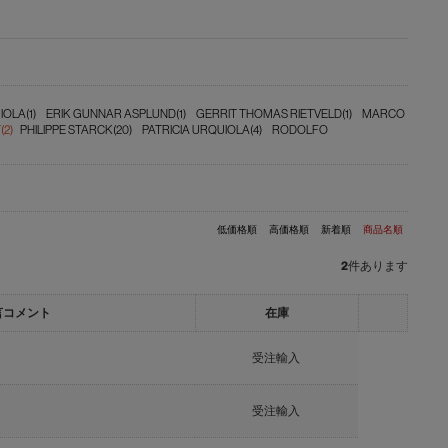
IOLA(1)
ERIK GUNNAR ASPLUND(1)
GERRIT THOMAS RIETVELD(1)
MARCO
(2)
PHILIPPE STARCK(20)
PATRICIA URQUIOLA(4)
RODOLFO
低価格順
高価格順
新着順
商品名順
2
件あります
言コメント
在庫
受注輸入
受注輸入