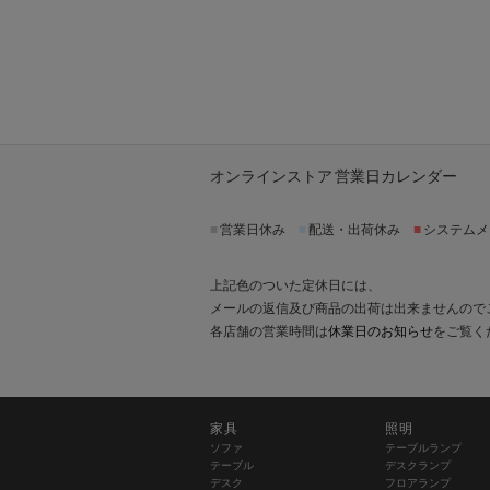
オンラインストア 営業日カレンダー
■
営業日休み
■
配送・出荷休み
■
システムメ
上記色のついた定休日には、
メールの返信及び商品の出荷は出来ませんので
各店舗の営業時間は
休業日のお知らせ
をご覧く
家具
照明
ソファ
テーブルランプ
テーブル
デスクランプ
デスク
フロアランプ