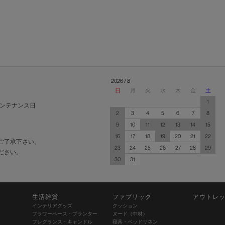
2026 / 8
日
月
火
水
木
金
土
1
ンテナンス日
2
3
4
5
6
7
8
9
10
11
12
13
14
15
16
17
18
19
20
21
22
ご了承下さい。
23
24
25
26
27
28
29
ださい。
30
31
生活雑貨
ファブリック
アウトレ
インテリアグッズ
クッション
フラワーベース・プランター
ヌード（中材）
フレグランス・キャンドル
寝具・ベッドリネン