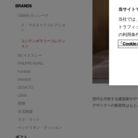
BRANDS
当サイト
Cassina カッシーナ
当社では
イ・マエストリコレクショ
トラフィ
ン
の利用条
コンテンポラリーコレクシ
「Cook
ョン
IXC イクスシー
PHILIPPE HUREL
Karakter
Interstuhl
DESALTO
LEMA
現代を代表する建築家やデ
照明
デザイナーの創造性はもと
生活雑貨
ラグ・マット
ベッドリネン・クッション
ギフト