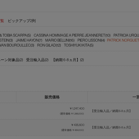
一覧
ピックアップ2列
& TOBIA SCARPA(5)
CASSINA HOMMAGE A PIERRE JEANNERET(10)
PATRICIA URQU
TEIN(3)
JAIME HAYON(7)
MARIO BELLINI(16)
PIERO LISSONI(4)
PATRICK NORGUET
N BOUROULLEC(3)
RON GILAD(12)
TOSHIYUKI KITA(5)
ーン対象品(2)
受注輸入品(2)
【納期 6-8ヵ月】(2)
販売価格
一
￥1,247,400
【受注輸入品／納期 6-8ヵ月】
(通常価格 ￥1,386,000)
￥435,600
【受注輸入品／納期 6-8ヵ月】
(通常価格 ￥484,000)