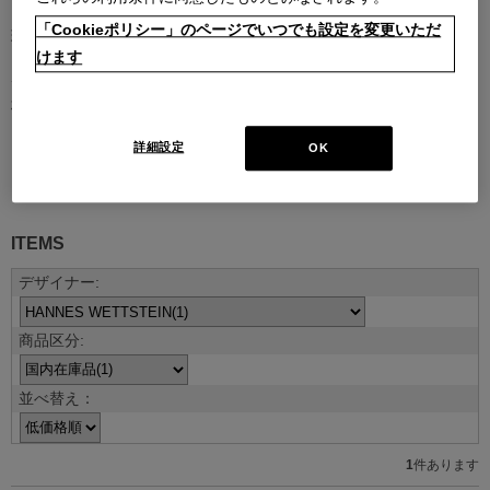
「Cookieポリシー」のページでいつでも設定を変更いただ
現代を代表する建築家やデザイナーとのコラボレーションによるコ
けます
レクション。
デザイナーの創造性はもとより、そのデザインを支える職人技や素
材のクオリティがなければ、決して実現しないラインナップです。
詳細設定
OK
デザイナー紹介を見る
ITEMS
並べ替え：
1
件あります