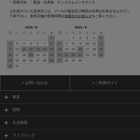
■
■
■
営業日休
配送・出荷休
システムメンテナンス
上記色のついた定休日には、メールの返信及び商品の出荷は出来ませんのでご
了承下さい。直営店舗の営業時間は
休業日のお知らせ
をご覧ください。
2026 / 8
2026 / 9
日
月
火
水
木
金
土
日
月
火
水
木
金
土
1
1
2
3
4
5
2
3
4
5
6
7
8
6
7
8
9
10
11
12
9
10
11
12
13
14
15
13
14
15
16
17
18
19
16
17
18
19
20
21
22
20
21
22
23
24
25
26
23
24
25
26
27
28
29
27
28
29
30
30
31
> お問い合わせ
> ご利用ガイド
家具
照明
生活雑貨
ファブリック