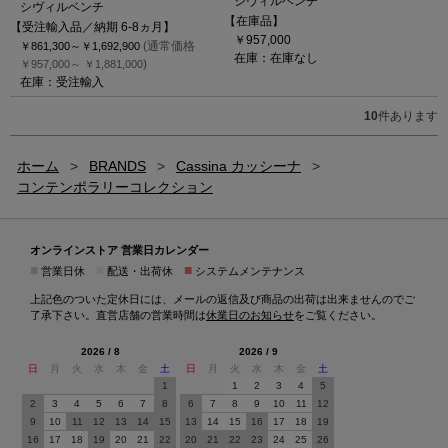
シヴィルベンチ
シヴィルベンチ
【在庫品】
【受注輸入品／納期 6-8ヵ月】
￥957,000
(通常価格
￥861,300～
￥1,692,900
在庫：在庫なし
)
￥957,000～
￥1,881,000
在庫：受注輸入
10
件あります
ホーム
>
BRANDS
>
Cassina カッシーナ
>
コンテンポラリーコレクション
オンラインストア 営業日カレンダー
■
■
■
営業日休
配送・出荷休
システムメンテナンス
上記色のついた定休日には、メールの返信及び商品の出荷は出来ませんのでご
了承下さい。直営店舗の営業時間は
休業日のお知らせ
をご覧ください。
2026 / 8
2026 / 9
日
月
火
水
木
金
土
日
月
火
水
木
金
土
1
1
2
3
4
5
2
3
4
5
6
7
8
6
7
8
9
10
11
12
9
10
11
12
13
14
15
13
14
15
16
17
18
19
16
17
18
19
20
21
22
20
21
22
23
24
25
26