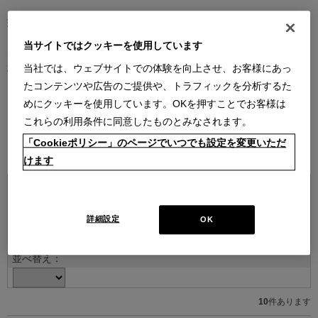
現代を代表する建築家やデザイナーとのコラボレーションによるコ
レクション。
当サイトではクッキーを使用しています
デザイナーの創造性はもとより、そのデザインを支える職人技や素
材のクオリティがなければ、決して実現しないラインナップです。
当社では、ウェブサイトでの体験を向上させ、お客様にあっ
たコンテンツや広告のご提供や、トラフィックを分析するた
デザイナー紹介を見る
めにクッキーを使用しています。OKを押すことでお客様は
これらの利用条件に同意したものとみなされます。
「Cookieポリシー」のページでいつでも設定を変更いただ
ITEMS
けます
詳細設定
OK
並べ替え：
10
件あります