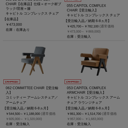
CHAIR【在庫品】仕様＝オーク材ブ
055 CAPITOL COMPLEX
ラック/背座＝籐
CHAIR【受注輸入】
キャピトル コンプレックス チェア
キャピトル コンプレックス チェア
【在庫品】
【受注輸入品／納期 6-8ヵ月】
￥473,000
(通常価格
￥425,700～
￥782,100
在庫：在庫あり
)
￥473,000～
￥869,000
在庫：受注輸入
062 COMMITTEE CHAIR【受注輸
053 CAPITOL COMPLEX
入】
ARMCHAIR【受注輸入】
コミッティー アームレスチェア／
キャピトル コンプレックス アーム
アームチェア
チェア ラウンジチェア
【受注輸入品／納期 6-8ヵ月】
【受注輸入品／納期 6-8ヵ月】
(通常価格
(通常価格
￥544,500～
￥1,188,000
￥861,300～
￥1,514,700
)
)
￥605,000～
￥1,320,000
￥957,000～
￥1,683,000
在庫：受注輸入
在庫：受注輸入