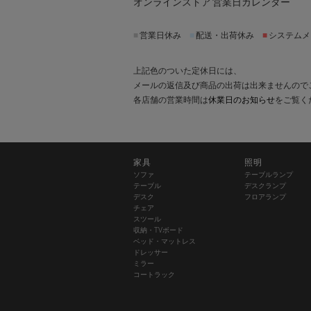
オンラインストア 営業日カレンダー
■
営業日休み
■
配送・出荷休み
■
システムメ
上記色のついた定休日には、
メールの返信及び商品の出荷は出来ませんので
各店舗の営業時間は
休業日のお知らせ
をご覧く
家具
照明
ソファ
テーブルランプ
テーブル
デスクランプ
デスク
フロアランプ
チェア
スツール
収納・TVボード
ベッド・マットレス
ドレッサー
ミラー
コートラック