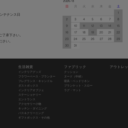
2026 / 8
日
月
火
水
木
金
土
1
ンテナンス日
2
3
4
5
6
7
8
9
10
11
12
13
14
15
16
17
18
19
20
21
22
ご了承下さい。
23
24
25
26
27
28
29
ださい。
30
31
生活雑貨
ファブリック
アウトレ
インテリアグッズ
クッション
フラワーベース・プランター
ヌード（中材）
フレグランス・キャンドル
寝具・ベッドリネン
ダストボックス
ブランケット・スロー
インテリアオブジェ
ラグ・マット
ステーショナリー
エントランス
アクセサリー小物
キッチン・ダイニング
バス＆クリーニング
ギフトボックス・その他