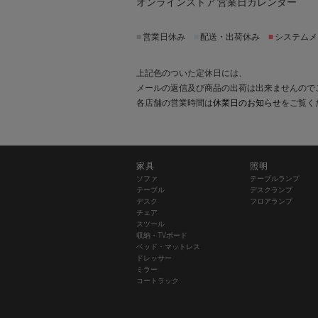
オンラインストア 営業日カレンダー
■
営業日休み
■
配送・出荷休み
■
システムメ
上記色のついた定休日には、
メールの返信及び商品の出荷は出来ませんので
各店舗の営業時間は
休業日のお知らせ
をご覧く
家具
照明
ソファ
テーブルランプ
テーブル
デスクランプ
デスク
フロアランプ
チェア
スツール
収納・TVボード
ベッド・マットレス
ドレッサー
ミラー
コートラック