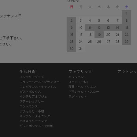
2026 / 8
日
月
火
水
木
金
土
1
ンテナンス日
2
3
4
5
6
7
8
9
10
11
12
13
14
15
16
17
18
19
20
21
22
ご了承下さい。
23
24
25
26
27
28
29
ださい。
30
31
生活雑貨
ファブリック
アウトレ
インテリアグッズ
クッション
フラワーベース・プランター
ヌード（中材）
フレグランス・キャンドル
寝具・ベッドリネン
ダストボックス
ブランケット・スロー
インテリアオブジェ
ラグ・マット
ステーショナリー
エントランス
アクセサリー小物
キッチン・ダイニング
バス＆クリーニング
ギフトボックス・その他